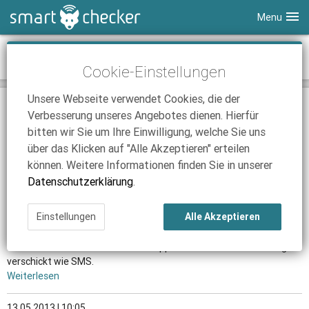
Menu
Smartphones
News-Archiv Mai 2013
Cookie-Einstellungen
Tablets
Tarifvergleich
Unsere Webseite verwendet Cookies, die der
DSL
Smartphone Vergleich
Tarifvergleich
02.05.2013 | 18:40
Verbesserung unseres Angebotes dienen. Hierfür
Bundesnetzagentur prüft Tarif-Modell der Telekom
SmartChecker TV
Anbieter
Tablet Vergleich
Tarifvergleich
bitten wir Sie um Ihre Einwilligung, welche Sie uns
Die geplante Flatrate-Kappung soll mit Hinblick auf die
über das Klicken auf "Alle Akzeptieren" erteilen
iPhone Tarifvergleich
Surfsticks
Internetanbieter
Netzneutralität von der Bundesnetzagentur geprüft werden.
können. Weitere Informationen finden Sie in unserer
Weiterlesen
News
iPad Tarifvergleich
DSL Tarife
Datenschutzerklärung
.
Ratgeber
News
News
06.05.2013 | 11:18
Einstellungen
Alle Akzeptieren
Whatsapp lässt Umsätze mit SMS sinken
Ratgeber
Ratgeber
In diesem Jahr wurden mehr als doppelt so viele Instant Messages
verschickt wie SMS.
Weiterlesen
13.05.2013 | 10:05