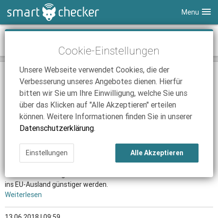
Menu
Smartphones
News-Archiv Juni 2018
Cookie-Einstellungen
Tablets
Tarifvergleich
Unsere Webseite verwendet Cookies, die der
DSL
Smartphone Vergleich
Tarifvergleich
05.06.2018 | 17:25
Verbesserung unseres Angebotes dienen. Hierfür
o2 startet neues Tarifangebot
SmartChecker TV
Anbieter
Tablet Vergleich
Tarifvergleich
bitten wir Sie um Ihre Einwilligung, welche Sie uns
Mit mehr Datenvolumen und zusätzlichen SIM-Karten setzt o2 auf
über das Klicken auf "Alle Akzeptieren" erteilen
iPhone Tarifvergleich
Surfsticks
Internetanbieter
noch mehr „Freiheit“.
können. Weitere Informationen finden Sie in unserer
Weiterlesen
News
iPad Tarifvergleich
DSL Tarife
Datenschutzerklärung
.
Ratgeber
News
News
07.06.2018 | 16:25
Einstellungen
Alle Akzeptieren
EU-Beschluss: Auslandsanrufe sollen günstiger werden
Ratgeber
Ratgeber
Nach dem Roaming sollen nun auch Telefonate von Deutschland
ins EU-Ausland günstiger werden.
Weiterlesen
13.06.2018 | 09:59