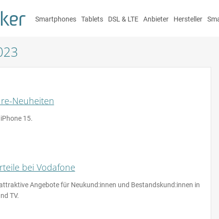
Smartphones
Tablets
DSL & LTE
Anbieter
Hersteller
Sma
023
ture-Neuheiten
iPhone 15.
teile bei Vodafone
 attraktive Angebote für Neukund:innen und Bestandskund:innen in
und TV.