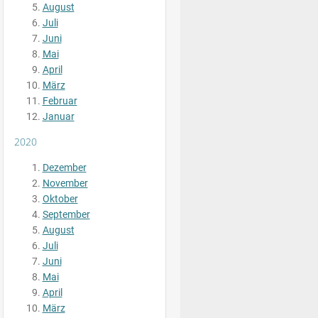
August
Juli
Juni
Mai
April
März
Februar
Januar
2020
Dezember
November
Oktober
September
August
Juli
Juni
Mai
April
März