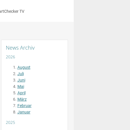
rtChecker TV
News Archiv
2026
August
Juli
Juni
Mai
April
März
Februar
Januar
2025