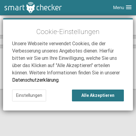
Menu
Smartphones
News-Archiv August 2024
Cookie-Einstellungen
Tablets
Tarifvergleich
Unsere Webseite verwendet Cookies, die der
DSL
Smartphone Vergleich
Tarifvergleich
Verbesserung unseres Angebotes dienen. Hierfür
SmartChecker TV
Anbieter
Tablet Vergleich
Tarifvergleich
Klassische Ansicht
bitten wir Sie um Ihre Einwilligung, welche Sie uns
über das Klicken auf "Alle Akzeptieren" erteilen
iPhone Tarifvergleich
Surfsticks
Internetanbieter
AGB
Datenschutz
Impressum
können. Weitere Informationen finden Sie in unserer
© 2026 SmartChecker GmbH
News
iPad Tarifvergleich
DSL Tarife
Datenschutzerklärung
.
Alle Rechte vorbehalten
Ratgeber
News
News
Einstellungen
Alle Akzeptieren
Ratgeber
Ratgeber