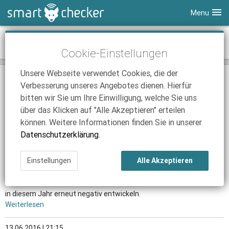
Menu
Smartphones
News-Archiv Juni 2016
Cookie-Einstellungen
Tablets
Tarifvergleich
Unsere Webseite verwendet Cookies, die der
DSL
Smartphone Vergleich
Tarifvergleich
01.06.2016 | 17:05
Verbesserung unseres Angebotes dienen. Hierfür
congstar: mehr Datenvolumen zum Nulltarif
SmartChecker TV
Anbieter
Tablet Vergleich
Tarifvergleich
bitten wir Sie um Ihre Einwilligung, welche Sie uns
Die Telekom-Tochter spendiert ihren Allnet Flatrates ein
über das Klicken auf "Alle Akzeptieren" erteilen
iPhone Tarifvergleich
Surfsticks
Internetanbieter
kostenloses Leistungsupgrade.
können. Weitere Informationen finden Sie in unserer
Weiterlesen
News
iPad Tarifvergleich
DSL Tarife
Datenschutzerklärung
.
Ratgeber
News
News
07.06.2016 | 17:10
Einstellungen
Alle Akzeptieren
Tablet-Markt soll erst 2018 wieder wachsen
Ratgeber
Ratgeber
Laut einer aktuellen Studie von IDC wird sich der Markt für Tablets
in diesem Jahr erneut negativ entwickeln.
Weiterlesen
13.06.2016 | 21:15