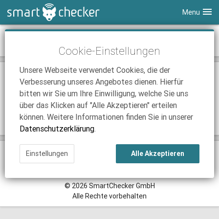
Menu
Smartphones
News-Archiv April 2018
Cookie-Einstellungen
Tablets
Tarifvergleich
Unsere Webseite verwendet Cookies, die der
DSL
Smartphone Vergleich
Tarifvergleich
24.04.2018 | 12:58
Verbesserung unseres Angebotes dienen. Hierfür
Übernimmt Vodafone nun Unitymedia?
SmartChecker TV
Anbieter
Tablet Vergleich
Tarifvergleich
bitten wir Sie um Ihre Einwilligung, welche Sie uns
Die Anzeichen für eine baldige Übernahme verdichten sich.
über das Klicken auf "Alle Akzeptieren" erteilen
iPhone Tarifvergleich
Surfsticks
Internetanbieter
Weiterlesen
können. Weitere Informationen finden Sie in unserer
News
iPad Tarifvergleich
DSL Tarife
Datenschutzerklärung
.
Ratgeber
News
News
Einstellungen
Alle Akzeptieren
Klassische Ansicht
Ratgeber
Ratgeber
AGB
Datenschutz
Impressum
© 2026 SmartChecker GmbH
Alle Rechte vorbehalten