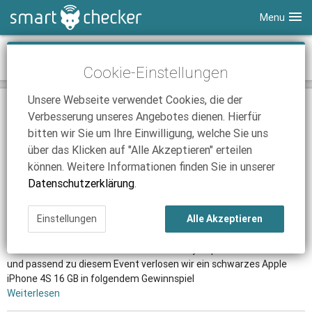
Menu
Smartphones
News-Archiv Juli 2012
Cookie-Einstellungen
Tablets
Tarifvergleich
Unsere Webseite verwendet Cookies, die der
DSL
Smartphone Vergleich
Tarifvergleich
02.07.2012 | 15:56
Verbesserung unseres Angebotes dienen. Hierfür
Roamingverordnung: EU reguliert erneut Roaming-Gebühren
SmartChecker TV
Anbieter
Tablet Vergleich
Tarifvergleich
bitten wir Sie um Ihre Einwilligung, welche Sie uns
Seit dem 1. Juli ist das Telefonieren, Texten und Surfen im EU-
über das Klicken auf "Alle Akzeptieren" erteilen
iPhone Tarifvergleich
Surfsticks
Internetanbieter
Ausland erneut preiswerter geworden.
können. Weitere Informationen finden Sie in unserer
Weiterlesen
News
iPad Tarifvergleich
DSL Tarife
Datenschutzerklärung
.
Ratgeber
News
News
05.07.2012 | 09:34
Einstellungen
Alle Akzeptieren
Homestory Cup V - Gewinnspiel
Ratgeber
Ratgeber
Heute um 14.00 Uhr startet der Homestory Cup V auf Taketv.net
und passend zu diesem Event verlosen wir ein schwarzes Apple
iPhone 4S 16 GB in folgendem Gewinnspiel
Weiterlesen