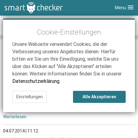
Menu
Smartphones
News-Archiv Juli 2014
Cookie-Einstellungen
Tablets
Tarifvergleich
Unsere Webseite verwendet Cookies, die der
DSL
Smartphone Vergleich
Tarifvergleich
01.07.2014 | 11:09
Verbesserung unseres Angebotes dienen. Hierfür
Update für Windows Phone 8.1
SmartChecker TV
Anbieter
Tablet Vergleich
Tarifvergleich
bitten wir Sie um Ihre Einwilligung, welche Sie uns
Details zum Update für Windows Phone 8.1 veröffentlicht.
über das Klicken auf "Alle Akzeptieren" erteilen
iPhone Tarifvergleich
Surfsticks
Internetanbieter
Weiterlesen
können. Weitere Informationen finden Sie in unserer
News
iPad Tarifvergleich
DSL Tarife
Datenschutzerklärung
.
03.07.2014 | 10:13
Ratgeber
News
News
o2 und E-Plus: Kunden dürfen LTE kostenlos nutzen
Einstellungen
Alle Akzeptieren
Ratgeber
Ratgeber
Nach Zusammenschluss der Mobilfunk-Unternehmen können
Millionen von Kunden das LTE-Netz kostenlos nutzen.
Weiterlesen
04.07.2014 | 11:12