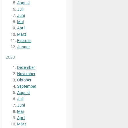
August
Juli
Juni
Mai
April
März
Februar
Januar
2020
Dezember
November
Oktober
September
August
Juli
Juni
Mai
April
März