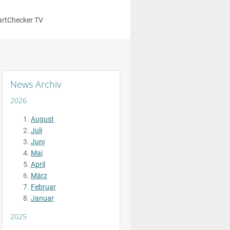
rtChecker TV
News Archiv
2026
August
Juli
Juni
Mai
April
März
Februar
Januar
2025