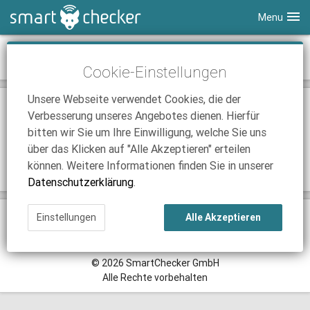
Menu
Smartphones
News-Archiv September 2023
Cookie-Einstellungen
Tablets
Tarifvergleich
Unsere Webseite verwendet Cookies, die der
DSL
Smartphone Vergleich
Tarifvergleich
25.09.2023 | 19:02
Verbesserung unseres Angebotes dienen. Hierfür
Deutschland: Handynetze werden immer besser
SmartChecker TV
Anbieter
Tablet Vergleich
Tarifvergleich
bitten wir Sie um Ihre Einwilligung, welche Sie uns
Bundesweite 5G-Abdeckung auf Höchstniveau.
über das Klicken auf "Alle Akzeptieren" erteilen
iPhone Tarifvergleich
Surfsticks
Internetanbieter
Weiterlesen
können. Weitere Informationen finden Sie in unserer
News
iPad Tarifvergleich
DSL Tarife
Datenschutzerklärung
.
Ratgeber
News
News
Einstellungen
Alle Akzeptieren
Klassische Ansicht
Ratgeber
Ratgeber
AGB
Datenschutz
Impressum
© 2026 SmartChecker GmbH
Alle Rechte vorbehalten