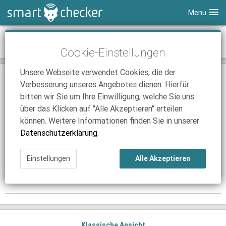
Menu
Smartphones
News-Archiv August 2022
Cookie-Einstellungen
Tablets
Tarifvergleich
Unsere Webseite verwendet Cookies, die der
DSL
Smartphone Vergleich
Tarifvergleich
03.08.2022 | 16:29
Verbesserung unseres Angebotes dienen. Hierfür
Smartphones: Weltweite Nachfrage sinkt
SmartChecker TV
Anbieter
Tablet Vergleich
Tarifvergleich
bitten wir Sie um Ihre Einwilligung, welche Sie uns
Im 2. Quartal 2022 hinken weltweite Auslieferungen.
über das Klicken auf "Alle Akzeptieren" erteilen
iPhone Tarifvergleich
Surfsticks
Internetanbieter
Weiterlesen
können. Weitere Informationen finden Sie in unserer
News
iPad Tarifvergleich
DSL Tarife
Datenschutzerklärung
.
24.08.2022 | 14:03
Ratgeber
News
News
iPhone 14: Apple Keynote steht an
Einstellungen
Alle Akzeptieren
Ratgeber
Ratgeber
Vorstellung der neuen iPhones in Kürze.
Weiterlesen
Klassische Ansicht