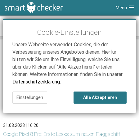
Menu
Smartphones
News-Archiv August 2023
Cookie-Einstellungen
Tablets
Tarifvergleich
Unsere Webseite verwendet Cookies, die der
DSL
Smartphone Vergleich
Tarifvergleich
01.08.2023 | 11:48
Verbesserung unseres Angebotes dienen. Hierfür
Galaxy Z Flip 5: Samsungs nächstes Foldable
SmartChecker TV
Anbieter
Tablet Vergleich
Tarifvergleich
bitten wir Sie um Ihre Einwilligung, welche Sie uns
Flip-Phone mit großem Außendisplay.
über das Klicken auf "Alle Akzeptieren" erteilen
iPhone Tarifvergleich
Surfsticks
Internetanbieter
Weiterlesen
können. Weitere Informationen finden Sie in unserer
News
iPad Tarifvergleich
DSL Tarife
Datenschutzerklärung
.
17.08.2023 | 13:13
Ratgeber
News
News
iPhone SE 4: Erste Leaks für Apples neues Budget-iPhone
Einstellungen
Alle Akzeptieren
Ratgeber
Ratgeber
Deutliche Upgrades für Apples Einsteiger-iPhone.
Weiterlesen
31.08.2023 | 16:20
Google Pixel 8 Pro: Erste Leaks zum neuen Flaggschiff