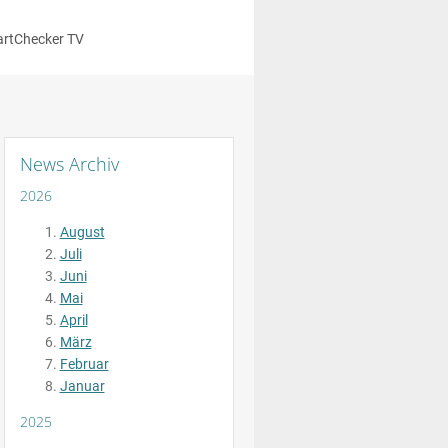
rtChecker TV
News Archiv
2026
August
Juli
Juni
Mai
April
März
Februar
Januar
2025