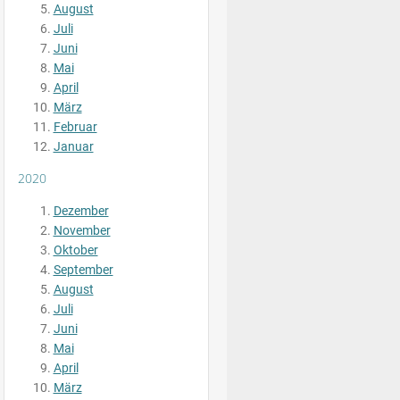
August
Juli
Juni
Mai
April
März
Februar
Januar
2020
Dezember
November
Oktober
September
August
Juli
Juni
Mai
April
März