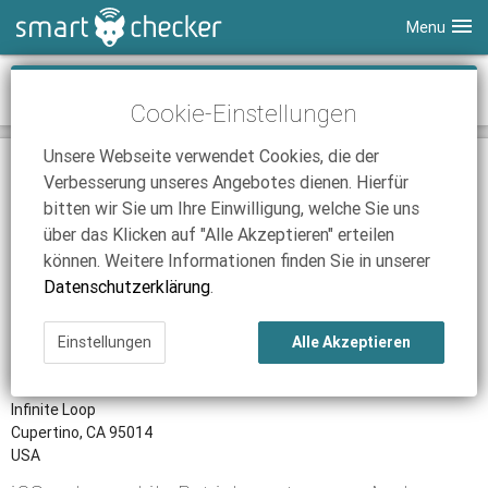
Menu
Smartphones
iOS
Cookie-Einstellungen
Tablets
Tarifvergleich
Unsere Webseite verwendet Cookies, die der
DSL
Smartphone Vergleich
Tarifvergleich
BETRIEBSSYSTEM
Verbesserung unseres Angebotes dienen. Hierfür
SmartChecker TV
Anbieter
Tablet Vergleich
Tarifvergleich
bitten wir Sie um Ihre Einwilligung, welche Sie uns
über das Klicken auf "Alle Akzeptieren" erteilen
iPhone Tarifvergleich
Surfsticks
Internetanbieter
können. Weitere Informationen finden Sie in unserer
News
iPad Tarifvergleich
DSL Tarife
Datenschutzerklärung
.
Hersteller
Ratgeber
News
News
Apple Inc.
Einstellungen
Alle Akzeptieren
Ratgeber
Ratgeber
Adresse
Infinite Loop
Cupertino, CA 95014
USA