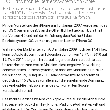
iOS – das mobile Betriebssystem von Apple
iPod, iPhone, iPad und iPad mini – das ist die Produktpalette
die mit iOS betrieben wird. Doch was steckt hinter dem
schicken Betriebssystem der Firma aus Kalifornien.
Mit der Vorstellung des iPhone am 10. Januar 2007 wurde auch das
auf OS X basierende iOS an die Öffentlichkeit gebracht. Erst mit
der Version 4.0 und mit der Einführung des iPad heißt das
Betriebssystem iOS, vorher trug es den Namen iPhone OS.
Während der Marktanteil von iOS im Jahre 2009 noch bei 14,4% lag,
konnte Apple diesen in den folgenden Jahren von 15,7% in 2010 auf
19,4% in 2011 steigern. Im darauffolgenden Jahr verbuchte das
Unternehmen zum ersten Mal eine leicht negative Entwicklung
seines mobilen Betriebssystems, so dass der Marktanteil in 2012
bei nur noch 19,1% lag. In 2013 sank der weltweite Marktanteil
deutlich auf 15,2%, was vor allem auf die zunehmende Dominanz
des Android-Betriebssystems des Konkurrenten Google
zurückzuführen ist.
Das mobile Betriebssystem von Apple wurde ausschließlich für die
hauseigene Produktfamilie (iPhone, iPad und iPod) entwickelt und
ist daher nicht für Geräte von Drittanbietern verfügbar, wie dies