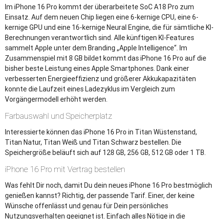
Im iPhone 16 Pro kommt der überarbeitete SoC A18 Pro zum
Einsatz. Auf dem neuen Chip liegen eine 6-kernige CPU, eine 6-
kernige GPU und eine 16-kernige Neural Engine, die für sämtliche KI-
Berechnungen verantwortlich sind. Alle künftigen KI-Features
sammelt Apple unter dem Branding „Apple Intelligence“. Im
Zusammenspiel mit 8 GB bildet kommt das iPhone 16 Pro auf die
bisher beste Leistung eines Apple Smartphones. Dank einer
verbesserten Energieeffizienz und größerer Akkukapazitäten
konnte die Laufzeit eines Ladezyklus im Vergleich zum
Vorgängermodell erhöht werden.
Farbauswahl und Speicherplatz
Interessierte können das iPhone 16 Pro in Titan Wüstenstand,
Titan Natur, Titan Weiß und Titan Schwarz bestellen. Die
Speichergröße beläuft sich auf 128 GB, 256 GB, 512 GB oder 1 TB.
iPhone 16 Pro mit Vertrag bestellen
Was fehlt Dir noch, damit Du dein neues iPhone 16 Pro bestmöglich
genießen kannst? Richtig, der passende Tarif. Einer, der keine
Wünsche offenlässt und genau für Dein persönliches
Nutzungsverhalten geeignet ist. Einfach alles Nötige in die