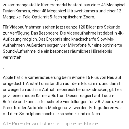
zusammengestellte Kameramodul besteht aus einer 48 Megapixel
Fusion Kamera, einer 48 Megapixel Ultraweitkamera und einer 12
Megapixel Tele-Optik mit 5-fach optischem Zoom.
Für Videoaufnahmen stehen jetzt ganze 120 Bilder pro Sekunde
zur Verfügung. Das Besondere: Die Videoaufnahme ist dabei in 4K-
Auflösung möglich. Das Ergebnis sind knackscharfe Slow-Mo-
Aufnahmen. Außerdem sorgen vier Mikrofone für eine optimierte
Sound-Aufnahme, die ein besonders räumliches Hörerlebnis
vermittelt.
,
Apple hat die Kamerasteuerung beim iPhone 16 Plus von Neu auf
umgedacht. Anstatt umständlich auf dem Bildschirm, und damit
unweigerlich auch im Aufnahmebereich herumzudrücken, gibt es
jetzt einen neuen Kamera-Button. Dieser reagiert auf Touch-
Befehle und kann so für schnelle Einstellungen für z.B. Zoom, Foto-
Presets oder Autofokus-Modi genutzt werden. Fotografieren war
mit dem Smartphone noch nie so schnell und einfach.
A18 Pro – der wohl stärkste Chip seiner Klasse