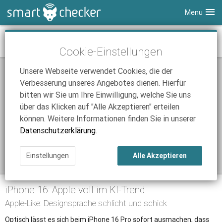
Menu
Smartphones
iPhone 16 Pro mit Vertrag
Cookie-Einstellungen
Tablets
Tarifvergleich
Unsere Webseite verwendet Cookies, die der
DSL
Smartphone Vergleich
Tarifvergleich
Verbesserung unseres Angebotes dienen. Hierfür
SmartChecker TV
Anbieter
Tablet Vergleich
Tarifvergleich
bitten wir Sie um Ihre Einwilligung, welche Sie uns
über das Klicken auf "Alle Akzeptieren" erteilen
iPhone Tarifvergleich
Surfsticks
Internetanbieter
können. Weitere Informationen finden Sie in unserer
News
iPad Tarifvergleich
DSL Tarife
Datenschutzerklärung
.
Ratgeber
News
News
Einstellungen
Alle Akzeptieren
Ratgeber
Ratgeber
iPhone 16: Apple voll im KI-Trend
Apple-Like: Designsprache schlicht und schick
Optisch lässt es sich beim iPhone 16 Pro sofort ausmachen, dass