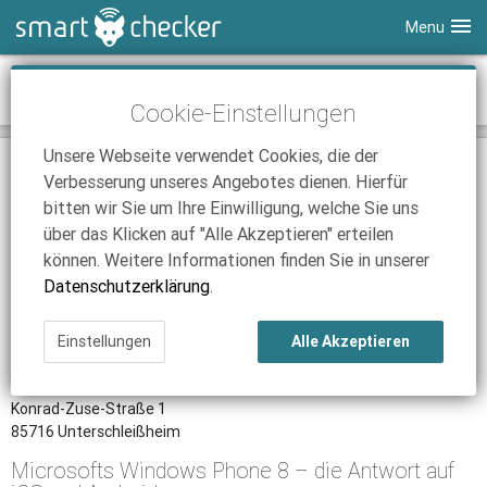
Menu
Smartphones
Windows Phone 8
Cookie-Einstellungen
Tablets
Tarifvergleich
Unsere Webseite verwendet Cookies, die der
DSL
Smartphone Vergleich
Tarifvergleich
BETRIEBSSYSTEM
Verbesserung unseres Angebotes dienen. Hierfür
SmartChecker TV
Anbieter
Tablet Vergleich
Tarifvergleich
bitten wir Sie um Ihre Einwilligung, welche Sie uns
über das Klicken auf "Alle Akzeptieren" erteilen
iPhone Tarifvergleich
Surfsticks
Internetanbieter
können. Weitere Informationen finden Sie in unserer
News
iPad Tarifvergleich
DSL Tarife
Datenschutzerklärung
.
Hersteller
Ratgeber
News
News
Microsoft Deutschland GmbH
Einstellungen
Alle Akzeptieren
Ratgeber
Ratgeber
Adresse
Konrad-Zuse-Straße 1
85716 Unterschleißheim
Microsofts Windows Phone 8 – die Antwort auf