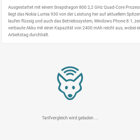
Ausgestattet mit einem Snapdragon 800 2,2 GHz Quad-Core Prozess
liegt das Nokia Lumia 930 von der Leistung her auf aktuellem Spitz
laufen flüssig und auch das Betriebssystem, Windows Phone 8.1, zeig
verbaute Akku mit einer Kapazität von 2400 mAh reicht aus, wobei e
Arbeitstag durchhält.
5 Zoll Full HD AMOLED-Display
Das 5 Zoll große Display mit AMOLED-Technik stellt Farben kräftig un
Helligkeit überzeugt ebenfalls mit einem Wert von 322 cd/m². Der m
Bildschirm ist scharf und kontraststark. Des Weiteren verfügt das Disp
Fett-Beschichtung, wodurch Fingerabdrücke vermieden werden solle
20 Megapixel
Die Kamera des Nokia Lumia 930 löst mit ganzen 20 Megapixeln auf. 
Zeiss-Optik liefert das Smartphone aus Schweden sehr gute Ergebni
überzeugen bei Tag- sowie Nacht-Aufnahmen. Möchte man nächtliche
Tarifvergleich wird geladen ...
doppelter LED-Blitz zur Verfügung. Dank eines optischen Bildstabil
Langzeitbelichtungen gemacht werden.
Neue Software