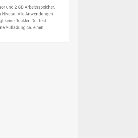
or und 2 GB Arbeitsspeicher,
en-Niveau. Alle Anwendungen
t keine Ruckler. Der fest
ine Aufladung ca. einen
d dennoch natürlich dar. Die
it 1920x1080 Pixeln auflösende
lay über eine spezielle Anti-
n.
In Kombination mit einer Carl
sse. Farben und Schärfe
 Fotos aufhellen, steht ein
isators können zudem auch