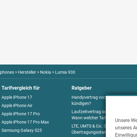
Das Nokia Lumia 930 kommt mit der aktuellen Windows Phone Version
wie bereits von iOS und Android bekannt, eine herunterziehbare Statu
Schnellzugriffe für WLAN, Bluetooth oder auch E-Mail. Zudem werd
Benachrichtigungen angezeigt. Praktisch: Windows Phone liefert kos
und Fotobearbeitungs-Apps.
phones
>
Hersteller
>
Nokia
>
Lumia 930
Tarifvergleich für
Ratgeber
Apple iPhone 17
Handyvertrag vorzeitig
kündigen?
Apple iPhone Air
Laufzeitvertrag oder Prepaid:
Apple iPhone 17 Pro
Wann welcher Tarif Sinn macht
Unsere We
Apple iPhone 17 Pro Max
LTE, UMTS & Co.: Die
unseres An
Samsung Galaxy S25
Übertragungsstandards
Einwilligu