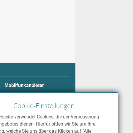
 8.1. Erstmalig findet man hier,
sleiste. Dort findet man alle
en dem Nutzer
tenlose Navigations-, Fitness-
Mobilfunkanbieter
Alle Mobilfunkanbieter
Telekom
Cookie-Einstellungen
Vodafone
bseite verwendet Cookies, die der Verbesserung
o2
gebotes dienen. Hierfür bitten wir Sie um Ihre
ng, welche Sie uns über das Klicken auf "Alle