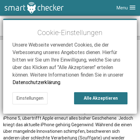
Menu
Smartphones
Der Smartphone Überblick im Herbst 2012
Cookie-Einstellungen
Tablets
Tarifvergleich
Unsere Webseite verwendet Cookies, die der
DSL
Smartphone Vergleich
Tarifvergleich
25.09.2012 | 17:48
|
Düsseldorf
|
Nick Linger
Verbesserung unseres Angebotes dienen. Hierfür
In diesem Herbst wurden einige neue Smartphones
SmartChecker TV
Anbieter
Tablet Vergleich
Tarifvergleich
bitten wir Sie um Ihre Einwilligung, welche Sie uns
vorgestellt und darunter die absoluten Highend-Geräte der
namhaften Hersteller der Branche.
über das Klicken auf "Alle Akzeptieren" erteilen
iPhone Tarifvergleich
Surfsticks
Internetanbieter
können. Weitere Informationen finden Sie in unserer
In einer kurzen Auflistung geben wir Aufschluss über die neuesten
News
iPad Tarifvergleich
DSL Tarife
Datenschutzerklärung
.
Smartphones am Markt.
Ratgeber
News
News
Apple iPhone 5
Einstellungen
Alle Akzeptieren
Ratgeber
Ratgeber
5 Millionen verkaufte iPhones am ersten Wochenende sprechen
eine deutliche Sprache, mit dem Nachfolger des iPhone 4S, dem
iPhone 5, übertrifft Apple erneut alles bisher Geschehene. Jedoch
kriegt das aktuelle iPhone gehörig Gegenwind. Während die einen
über mangelnde Innovationen schimpfen, beschweren sich
anderen über schlechte Verarbeitung (Scuffgate) und wieder