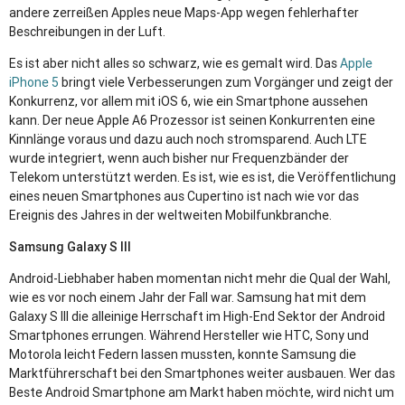
andere zerreißen Apples neue Maps-App wegen fehlerhafter
Beschreibungen in der Luft.
Es ist aber nicht alles so schwarz, wie es gemalt wird. Das
Apple
iPhone 5
bringt viele Verbesserungen zum Vorgänger und zeigt der
Konkurrenz, vor allem mit iOS 6, wie ein Smartphone aussehen
kann. Der neue Apple A6 Prozessor ist seinen Konkurrenten eine
Kinnlänge voraus und dazu auch noch stromsparend. Auch
LTE
wurde integriert, wenn auch bisher nur Frequenzbänder der
Telekom unterstützt werden. Es ist, wie es ist, die Veröffentlichung
eines neuen Smartphones aus Cupertino ist nach wie vor das
Ereignis des Jahres in der weltweiten Mobilfunkbranche.
Samsung Galaxy S
III
Android-Liebhaber haben momentan nicht mehr die Qual der Wahl,
wie es vor noch einem Jahr der Fall war. Samsung hat mit dem
Galaxy S
III
die alleinige Herrschaft im High-End Sektor der Android
Smartphones errungen. Während Hersteller wie
HTC
, Sony und
Motorola leicht Federn lassen mussten, konnte Samsung die
Marktführerschaft bei den Smartphones weiter ausbauen. Wer das
Beste Android Smartphone am Markt haben möchte, wird nicht um