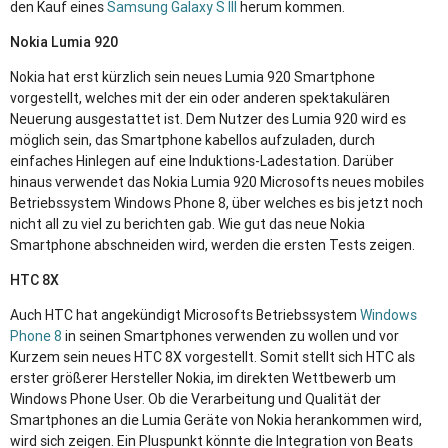
den Kauf eines
Samsung Galaxy S
III
herum kommen.
Nokia Lumia 920
Nokia hat erst kürzlich sein neues Lumia 920 Smartphone
vorgestellt, welches mit der ein oder anderen spektakulären
Neuerung ausgestattet ist. Dem Nutzer des Lumia 920 wird es
möglich sein, das Smartphone kabellos aufzuladen, durch
einfaches Hinlegen auf eine Induktions-Ladestation. Darüber
hinaus verwendet das Nokia Lumia 920 Microsofts neues mobiles
Betriebssystem Windows Phone 8, über welches es bis jetzt noch
nicht all zu viel zu berichten gab. Wie gut das neue Nokia
Smartphone abschneiden wird, werden die ersten Tests zeigen.
HTC
8X
Auch
HTC
hat angekündigt Microsofts Betriebssystem
Windows
Phone 8
in seinen Smartphones verwenden zu wollen und vor
Kurzem sein neues
HTC
8X vorgestellt. Somit stellt sich
HTC
als
erster größerer Hersteller Nokia, im direkten Wettbewerb um
Windows Phone User. Ob die Verarbeitung und Qualität der
Smartphones an die Lumia Geräte von Nokia herankommen wird,
wird sich zeigen. Ein Pluspunkt könnte die Integration von Beats