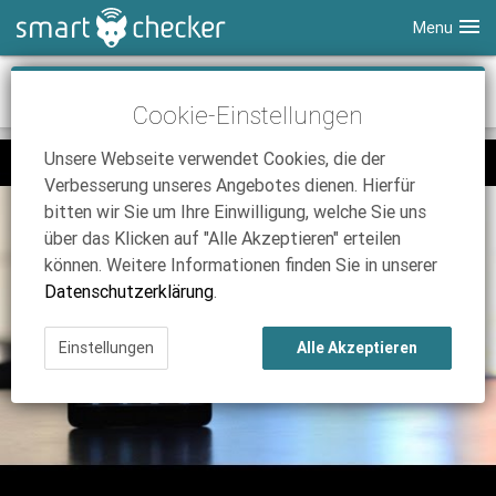
Menu
Smartphones
Apple iPad mini im Test
Cookie-Einstellungen
Tablets
Tarifvergleich
Unsere Webseite verwendet Cookies, die der
DSL
Smartphone Vergleich
Tarifvergleich
Verbesserung unseres Angebotes dienen. Hierfür
SmartChecker TV
Anbieter
Tablet Vergleich
Tarifvergleich
bitten wir Sie um Ihre Einwilligung, welche Sie uns
über das Klicken auf "Alle Akzeptieren" erteilen
iPhone Tarifvergleich
Surfsticks
Internetanbieter
können. Weitere Informationen finden Sie in unserer
News
iPad Tarifvergleich
DSL Tarife
Datenschutzerklärung
.
Ratgeber
News
News
Einstellungen
Alle Akzeptieren
Ratgeber
Ratgeber