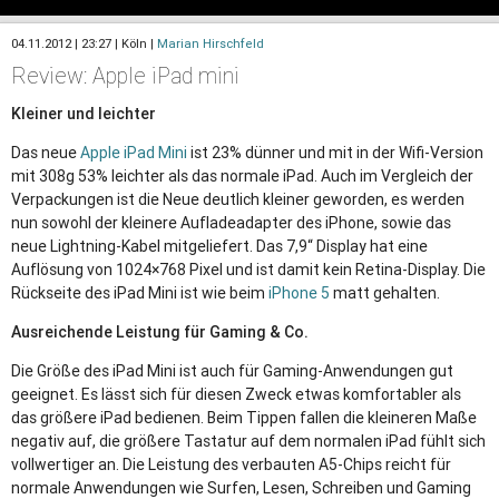
04.11.2012 | 23:27 | Köln |
Marian Hirschfeld
Review: Apple iPad mini
Kleiner und leichter
Das neue
Apple iPad Mini
ist 23% dünner und mit in der Wifi-Version
mit 308g 53% leichter als das normale iPad. Auch im Vergleich der
Verpackungen ist die Neue deutlich kleiner geworden, es werden
nun sowohl der kleinere Aufladeadapter des iPhone, sowie das
neue Lightning-Kabel mitgeliefert. Das 7,9“ Display hat eine
Auflösung von 1024×768 Pixel und ist damit kein Retina-Display. Die
Rückseite des iPad Mini ist wie beim
iPhone 5
matt gehalten.
Ausreichende Leistung für Gaming & Co.
Die Größe des iPad Mini ist auch für Gaming-Anwendungen gut
geeignet. Es lässt sich für diesen Zweck etwas komfortabler als
das größere iPad bedienen. Beim Tippen fallen die kleineren Maße
negativ auf, die größere Tastatur auf dem normalen iPad fühlt sich
vollwertiger an. Die Leistung des verbauten A5-Chips reicht für
normale Anwendungen wie Surfen, Lesen, Schreiben und Gaming