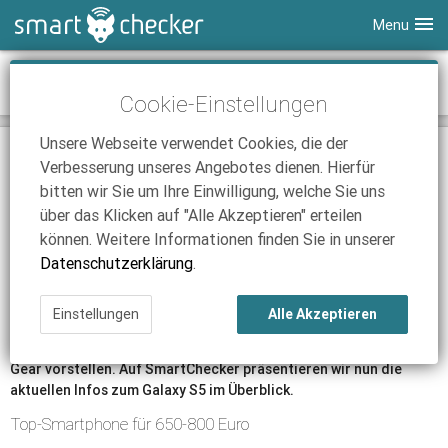
Menu
Smartphones
Samsung Galaxy S5 Gerüchte
Cookie-Einstellungen
Tablets
Tarifvergleich
Unsere Webseite verwendet Cookies, die der
DSL
Smartphone Vergleich
Tarifvergleich
16.01.2014 | 08:02
|
Düsseldorf
|
Marisa Alberts
Verbesserung unseres Angebotes dienen. Hierfür
Samsung Galaxy S5: Voraussichtlicher Start im
SmartChecker TV
Anbieter
Tablet Vergleich
Tarifvergleich
bitten wir Sie um Ihre Einwilligung, welche Sie uns
Frühjahr
über das Klicken auf "Alle Akzeptieren" erteilen
iPhone Tarifvergleich
Surfsticks
Internetanbieter
Das Samsung Galaxy S5 soll vermutlich im April 2014 erscheinen
können. Weitere Informationen finden Sie in unserer
und sich deutlich von seinem Vorgänger S4 unterscheiden
News
iPad Tarifvergleich
DSL Tarife
Datenschutzerklärung
.
Lee Young Hee, Executive Vice President von Samsung Mobile
Ratgeber
News
News
Galaxy, kündigte den Marktstart des
Samsung Galaxy S5
für
Einstellungen
Alle Akzeptieren
März oder April dieses Jahres an. Gleichzeitig will Samsung
Ratgeber
Ratgeber
auch die zweite Generation seiner smarten Armbanduhr Galaxy
Gear vorstellen. Auf SmartChecker präsentieren wir nun die
aktuellen Infos zum Galaxy S5 im Überblick.
Top-Smartphone für 650-800 Euro