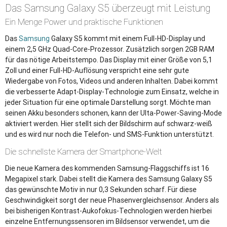
Das Samsung Galaxy S5 überzeugt mit Leistung
Ein Menge Power und praktische Funktionen
Das
Samsung
Galaxy S5 kommt mit einem Full-HD-Display und
einem 2,5 GHz Quad-Core-Prozessor. Zusätzlich sorgen 2GB RAM
für das nötige Arbeitstempo. Das Display mit einer Größe von 5,1
Zoll und einer Full-HD-Auflösung verspricht eine sehr gute
Wiedergabe von Fotos, Videos und anderen Inhalten. Dabei kommt
die verbesserte Adapt-Display-Technologie zum Einsatz, welche in
jeder Situation für eine optimale Darstellung sorgt. Möchte man
seinen Akku besonders schonen, kann der Ulta-Power-Saving-Mode
aktiviert werden. Hier stellt sich der Bildschirm auf schwarz-weiß
und es wird nur noch die Telefon- und SMS-Funktion unterstützt.
Die schnellste Kamera der Smartphone-Welt
Die neue Kamera des kommenden Samsung-Flaggschiffs ist 16
Megapixel stark. Dabei stellt die Kamera des Samsung Galaxy S5
das gewünschte Motiv in nur 0,3 Sekunden scharf. Für diese
Geschwindigkeit sorgt der neue Phasenvergleichsensor. Anders als
bei bisherigen Kontrast-Aukofokus-Technologien werden hierbei
einzelne Entfernungssensoren im Bildsensor verwendet, um die