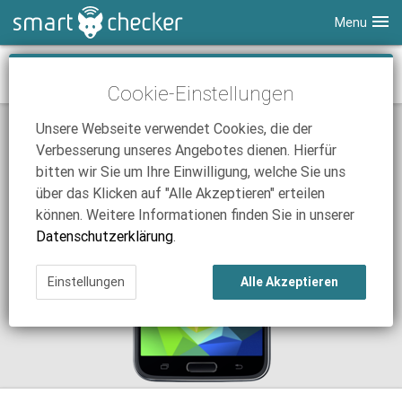
Menu
Smartphones
Samsung Galaxy S5 mit Vertrag
Cookie-Einstellungen
Tablets
Tarifvergleich
Unsere Webseite verwendet Cookies, die der
DSL
Smartphone Vergleich
Tarifvergleich
Verbesserung unseres Angebotes dienen. Hierfür
SmartChecker TV
Anbieter
Tablet Vergleich
Tarifvergleich
bitten wir Sie um Ihre Einwilligung, welche Sie uns
über das Klicken auf "Alle Akzeptieren" erteilen
iPhone Tarifvergleich
Surfsticks
Internetanbieter
können. Weitere Informationen finden Sie in unserer
News
iPad Tarifvergleich
DSL Tarife
Datenschutzerklärung
.
Ratgeber
News
News
Einstellungen
Alle Akzeptieren
Ratgeber
Ratgeber