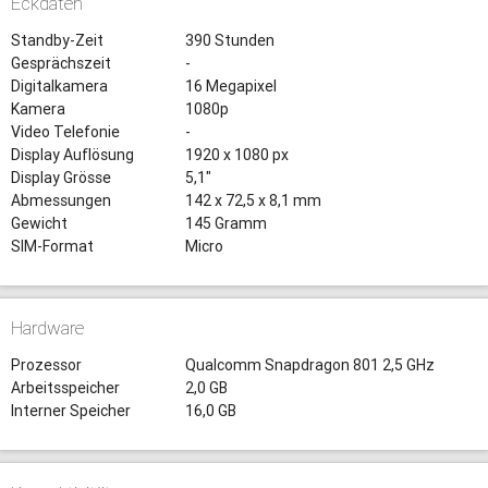
Eckdaten
Standby-Zeit
390 Stunden
Gesprächszeit
-
Digitalkamera
16 Megapixel
Kamera
1080p
Video Telefonie
-
Display Auflösung
1920 x 1080 px
Display Grösse
5,1"
Abmessungen
142 x 72,5 x 8,1 mm
Gewicht
145 Gramm
SIM-Format
Micro
Hardware
Prozessor
Qualcomm Snapdragon 801 2,5 GHz
Arbeitsspeicher
2,0 GB
Interner Speicher
16,0 GB