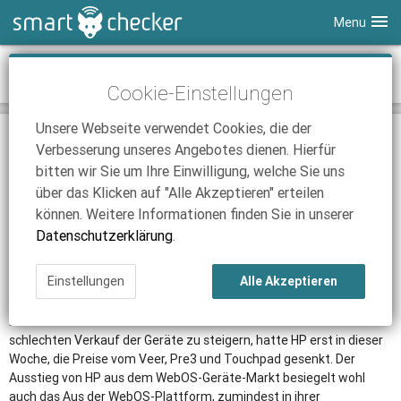
Menu
Smartphones
Aus für WebOS-Geräte
Cookie-Einstellungen
Tablets
Tarifvergleich
Unsere Webseite verwendet Cookies, die der
DSL
Smartphone Vergleich
Tarifvergleich
19.08.2011 | 17:00
|
Nick Linger
Verbesserung unseres Angebotes dienen. Hierfür
Düsseldorf. (SCS)
Von dem Hersteller HP wird es keine weiteren
SmartChecker TV
Anbieter
Tablet Vergleich
Tarifvergleich
bitten wir Sie um Ihre Einwilligung, welche Sie uns
WebOS-Geräte mehr geben.
über das Klicken auf "Alle Akzeptieren" erteilen
iPhone Tarifvergleich
Surfsticks
Internetanbieter
Laut eigener Aussage will
HP
die WebOS-Geräte zwar weiterführen,
können. Weitere Informationen finden Sie in unserer
gibt aber noch keine Auskunft darüber, wie. Alle Aktivitäten rund
News
iPad Tarifvergleich
DSL Tarife
Datenschutzerklärung
.
um die Geräte, auch die um das WebOS-Tablet und die WebOS-
Ratgeber
News
News
Smartphones Veer und Pre3, wird HP einstellen. Nur ein paar
Einstellungen
Alle Akzeptieren
Wochen hat der Konzern dem Tablet-Touchpad und dem
Ratgeber
Ratgeber
Smartphone Veer gegeben um sich auf dem Markt zu behaupten.
Das Pre3 war noch nicht einmal auf dem Markt erhältlich. Um den
schlechten Verkauf der Geräte zu steigern, hatte HP erst in dieser
Woche, die Preise vom Veer, Pre3 und Touchpad gesenkt. Der
Ausstieg von HP aus dem WebOS-Geräte-Markt besiegelt wohl
auch das Aus der WebOS-Plattform, zumindest in ihrer