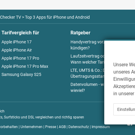
Checker TV
>
Top 3 Apps für iPhone und Android
Tarifvergleich für
Ratgeber
Apple iPhone 17
Handyvertrag vorzeitig
kündigen?
Apple iPhone Air
Laufzeitvertrag oder Prepaid:
Apple iPhone 17 Pro
Wann welcher Tarif Sinn macht
Unsere We
Apple iPhone 17 Pro Max
LTE, UMTS & Co.: Die
unseres An
Samsung Galaxy S25
Übertragungsstandards
Einwilligu
Datenvolumen - was, wo und
Akzeptiere
wieviel?
in unsere
Einstellu
ich
s, Surfsticks und DSL vergleichen und richtig sparen
orbehalten |
Unternehmen
|
Presse
|
AGB
|
Datenschutz
|
Impressum