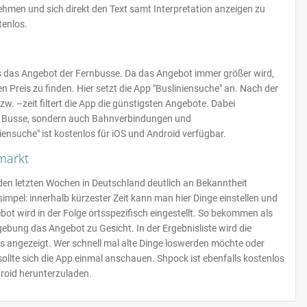
nehmen und sich direkt den Text samt Interpretation anzeigen zu
tenlos.
 es das Angebot der Fernbusse. Da das Angebot immer größer wird,
en Preis zu finden. Hier setzt die App "Busliniensuche" an. Nach der
w. –zeit filtert die App die günstigsten Angebote. Dabei
nur Busse, sondern auch Bahnverbindungen und
iensuche" ist kostenlos für iOS und Android verfügbar.
markt
den letzten Wochen in Deutschland deutlich an Bekanntheit
impel: innerhalb kürzester Zeit kann man hier Dinge einstellen und
bot wird in der Folge ortsspezifisch eingestellt. So bekommen als
ebung das Angebot zu Gesicht. In der Ergebnisliste wird die
s angezeigt. Wer schnell mal alte Dinge loswerden möchte oder
ollte sich die App einmal anschauen. Shpock ist ebenfalls kostenlos
droid herunterzuladen.