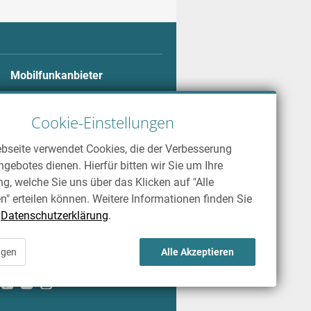
Mobilfunkanbieter
Alle Mobilfunkanbieter
Telekom
Cookie-Einstellungen
Vodafone
bseite verwendet Cookies, die der Verbesserung
o2
gebotes dienen. Hierfür bitten wir Sie um Ihre
ng, welche Sie uns über das Klicken auf "Alle
n" erteilen können. Weitere Informationen finden Sie
r
Datenschutzerklärung
.
ngen
Alle Akzeptieren
info@smartchecker.de