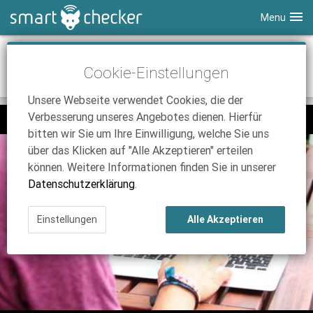
Menu
Smartphones
Tethering, was muss man beachten? -
Cookie-Einstellungen
SmartChecker TV
Tablets
Tarifvergleich
Unsere Webseite verwendet Cookies, die der
DSL
Smartphone Vergleich
Tarifvergleich
Verbesserung unseres Angebotes dienen. Hierfür
SmartChecker TV
Anbieter
Tablet Vergleich
Tarifvergleich
bitten wir Sie um Ihre Einwilligung, welche Sie uns
über das Klicken auf "Alle Akzeptieren" erteilen
iPhone Tarifvergleich
Surfsticks
Internetanbieter
können. Weitere Informationen finden Sie in unserer
News
iPad Tarifvergleich
DSL Tarife
Datenschutzerklärung
.
Ratgeber
News
News
Einstellungen
Alle Akzeptieren
Ratgeber
Ratgeber