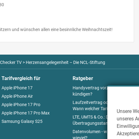
30
ützern und wünschen allen eine besinnliche Weihnachtszeit!
Checker TV
>
Herzensangelegenheit – Die NCL-Stiftung
Tarifvergleich für
Ratgeber
Apple iPhone 17
Handyvertrag vorzeitig
kündigen?
Apple iPhone Air
Laufzeitvertrag oder Prepaid:
Apple iPhone 17 Pro
Wann welcher Tarif Sinn macht
Unsere We
Apple iPhone 17 Pro Max
LTE, UMTS & Co.: Die
unseres An
Samsung Galaxy S25
Übertragungsstandards
Einwilligu
Datenvolumen - was, wo und
Akzeptiere
wieviel?