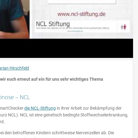
rian Hirschfeld
ir euch erneut auf ein für uns sehr wichtiges Thema
zinose – NCL
 SmartChecker
die NCL-Stiftung
in ihrer Arbeit zur Bekämpfung der
urz NCL). NCL ist eine genetisch bedingte Stoffwechselerkrankung,
rd.
ei den betroffenen Kindern schrittweise Nervenzellen ab. Die