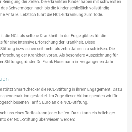
er Reinigung der Zellen. Die erkrankten Kinder haben mit schwersten
das Sehvermögen nach bis die Kinder schließlich vollständig
he Anfälle. Letztlich führt die NCL-Erkrankung zum Tode.
t die NCL als seltene Krankheit. In der Folge gibt es für die
 für eine intensive Erforschung der Krankheit. Diese
tiftung inzwischen seit mehr als zehn Jahren zu schließen. Die
 Erforschung der Krankheit voran. Als besondere Auszeichnung für
t der Stiftungsgründer Dr. Frank Husemann im vergangenen Jahr
tion
erstützt SmartChecker die NCL-Stiftung in ihrem Engagement. Dazu
sspendenaktion gestartet. Im Zuge dieser Aktion spenden wir für
bgeschlossenen Tarif 5 Euro an die NCL-Stiftung.
luss eines Tarifes kann jeder helfen. Dazu kann ein beliebiger
to der NCL-Stiftung überwiesen werden: