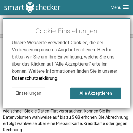
Menu
Smartphones
Vodafone - Websessions M
Cookie-Einstellungen
Tablets
Tarifvergleich
Unsere Webseite verwendet Cookies, die der
DSL
Smartphone Vergleich
Tarifvergleich
TARIF
Verbesserung unseres Angebotes dienen. Hierfür
SmartChecker TV
Anbieter
Tablet Vergleich
Tarifvergleich
bitten wir Sie um Ihre Einwilligung, welche Sie uns
über das Klicken auf "Alle Akzeptieren" erteilen
iPhone Tarifvergleich
Surfsticks
Internetanbieter
können. Weitere Informationen finden Sie in unserer
News
iPad Tarifvergleich
DSL Tarife
Datenschutzerklärung
.
Mit den WebSessions M von Vodafone, können Sie jederzeit mit
Ratgeber
News
News
Stick oder einem geeigneten Tablet in das mobile Internet. Der
Einstellungen
Alle Akzeptieren
Ratgeber
Ratgeber
Prepaid-Tarif umfasst eine 3 GB Daten-Flat bei einer max.
Datenübertragungsrate von 7,2 Mbit/s im Downlaod. Je nachdem
wie schnell Sie die Daten-Flat verbrauchen, können Sie ihr
Datenvolumen wahlweise auf bis zu 5 GB erhöhen. Die Abrechnung
erfolgt wahlweise über eine Prepaid Karte, Kreditkarte oder gegen
Rechnung.