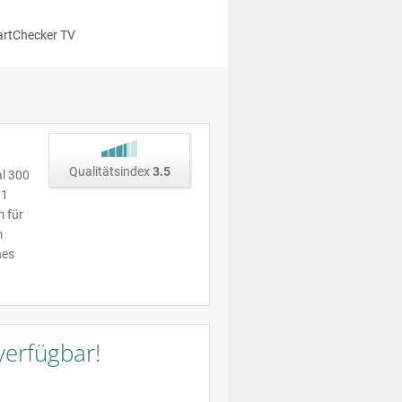
rtChecker TV
Qualitätsindex
3.5
al 300
 1
m für
m
hes
verfügbar!