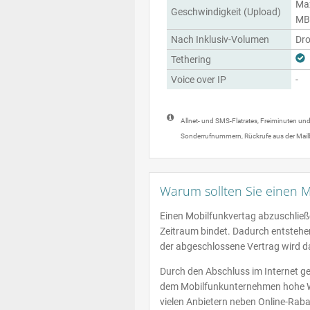
Max
Geschwindigkeit (Upload)
MBi
Nach Inklusiv-Volumen
Dro
Tethering
Voice over IP
-
Allnet- und SMS-Flatrates, Freiminuten un
Sonderrufnummern, Rückrufe aus der Mail
Warum sollten Sie einen M
Einen Mobilfunkvertag abzuschließe
Zeitraum bindet. Dadurch entstehen
der abgeschlossene Vertrag wird da
Durch den Abschluss im Internet gew
dem Mobilfunkunternehmen hohe We
vielen Anbietern neben Online-Raba