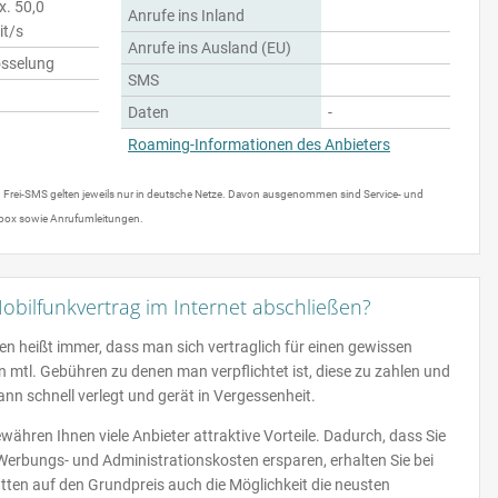
. 50,0
Anrufe ins Inland
t/s
Anrufe ins Ausland (EU)
sselung
SMS
Daten
-
Roaming-Informationen des Anbieters
d Frei-SMS gelten jeweils nur in deutsche Netze. Davon ausgenommen sind Service- und
box sowie Anrufumleitungen.
obilfunkvertrag im Internet abschließen?
n heißt immer, dass man sich vertraglich für einen gewissen
 mtl. Gebühren zu denen man verpflichtet ist, diese zu zahlen und
nn schnell verlegt und gerät in Vergessenheit.
ähren Ihnen viele Anbieter attraktive Vorteile. Dadurch, dass Sie
rbungs- und Administrationskosten ersparen, erhalten Sie bei
tten auf den Grundpreis auch die Möglichkeit die neusten