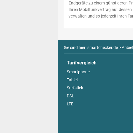
Endgeräte zu einem günstigeren Pre
Ihren Mobilfunkvertrag auf dessen I
verwalten und so jederzeit Ihren Ta
Sie sind hier:
smartchecker.de
>
Anbie
Tarifvergleich
Smartphone
Tablet
Surfstick
DSL
LTE