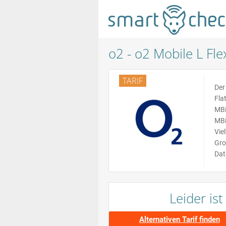
o2 - o2 Mobile L Fle
TARIF
Der
Fla
MBi
MBi
Vie
Gro
Dat
Leider is
Alternativen Tarif finden