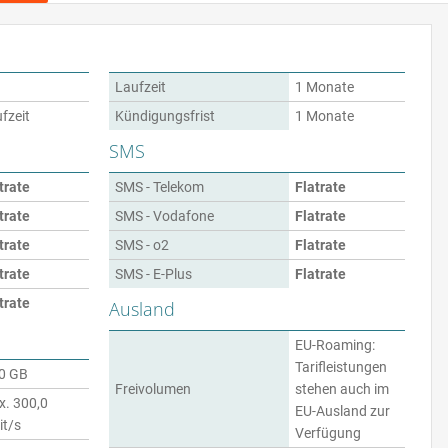
Laufzeit
1 Monate
fzeit
Kündigungsfrist
1 Monate
SMS
trate
SMS - Telekom
Flatrate
trate
SMS - Vodafone
Flatrate
trate
SMS - o2
Flatrate
trate
SMS - E-Plus
Flatrate
trate
Ausland
EU-Roaming:
Tarifleistungen
0 GB
Freivolumen
stehen auch im
. 300,0
EU-Ausland zur
t/s
Verfügung