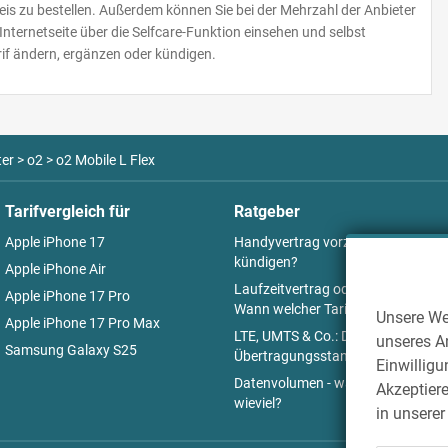
is zu bestellen. Außerdem können Sie bei der Mehrzahl der Anbieter
nternetseite über die Selfcare-Funktion einsehen und selbst
rif ändern, ergänzen oder kündigen.
ter
>
o2
>
o2 Mobile L Flex
Tarifvergleich für
Ratgeber
Apple iPhone 17
Handyvertrag vorzeitig
kündigen?
Apple iPhone Air
Laufzeitvertrag oder Prepaid:
Apple iPhone 17 Pro
Wann welcher Tarif Sinn macht
Unsere We
Apple iPhone 17 Pro Max
LTE, UMTS & Co.: Die
unseres An
Samsung Galaxy S25
Übertragungsstandards
Einwilligu
Datenvolumen - was, wo und
Akzeptiere
wieviel?
in unsere