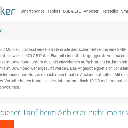
Smartphones
Tablets
DSL & LTE
Anbieter
Hersteller
Sma
x
 o2 Mobile L umfasst eine Flatrate in alle deutschen Netze und eine SMS-
trate sowie eine 70 GB Daten-Flat mit einer Übertragungsrate von maxim
t/s im Download. Sofern das Inklusivvolumen aufgebraucht ist, kann mit
t/s im Download weitergesurft werden. Das Angebot eignet sich vor alle
ltelefonierer und Nutzer die sich manchmal im Ausland aufhalten. Mit de
w-Vorteil erhalten Kunden jedes Jahr automatisch 10 GB mehr monatlic
envolumen.
t dieser Tarif beim Anbieter nicht mehr 