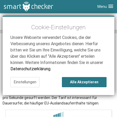
Menu
Smartphones
o2 - o2 Free XL
Cookie-Einstellungen
Tablets
Tarifvergleich
Unsere Webseite verwendet Cookies, die der
DSL
Smartphone Vergleich
Tarifvergleich
TARIF
Verbesserung unseres Angebotes dienen. Hierfür
SmartChecker TV
Anbieter
Tablet Vergleich
Tarifvergleich
bitten wir Sie um Ihre Einwilligung, welche Sie uns
über das Klicken auf "Alle Akzeptieren" erteilen
iPhone Tarifvergleich
Surfsticks
Internetanbieter
können. Weitere Informationen finden Sie in unserer
News
iPad Tarifvergleich
DSL Tarife
Datenschutzerklärung
.
Der o2 Free XL Tarif stellt das derzeit umfangreichste
Ratgeber
News
News
Laufzeitangebot von o2 dar. Das Angebot ist mit einer SMS-
Einstellungen
Alle Akzeptieren
Ratgeber
Ratgeber
Flatrate, einer Telefonflatrate in alle deutschen Netze und einer 25
GB Daten-Flat ausgestattet. Dabei kann via LTE mit bis zu 225 MBit
pro Sekunde gesurft werden. Der Tarif ist interessant für
Dauersurfer, die häufiger EU-Auslandsaufenthalte tätigen.