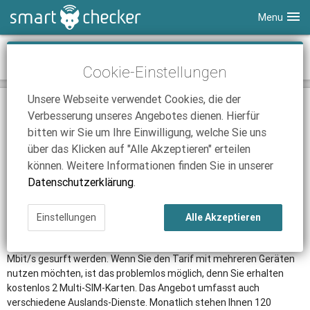
Menu
Smartphones
o2 - o2 Free XL Professional
Cookie-Einstellungen
Tablets
Tarifvergleich
Unsere Webseite verwendet Cookies, die der
DSL
Smartphone Vergleich
Tarifvergleich
TARIF
Verbesserung unseres Angebotes dienen. Hierfür
SmartChecker TV
Anbieter
Tablet Vergleich
Tarifvergleich
bitten wir Sie um Ihre Einwilligung, welche Sie uns
über das Klicken auf "Alle Akzeptieren" erteilen
iPhone Tarifvergleich
Surfsticks
Internetanbieter
können. Weitere Informationen finden Sie in unserer
News
iPad Tarifvergleich
DSL Tarife
Datenschutzerklärung
.
Der umfangreichste Business-Tarif von o2: der o2 Free XL
Ratgeber
News
News
Professional. Das Angebot bietet Ihnen eine Telefon- und SMS-Flat
Einstellungen
Alle Akzeptieren
Ratgeber
Ratgeber
in alle deutschen Netze. Die Internet-Flat des Tarifs hat ein
Inklusivvolumen von 12 GB, via LTE kann dabei mit maximal 225
Mbit/s gesurft werden. Wenn Sie den Tarif mit mehreren Geräten
nutzen möchten, ist das problemlos möglich, denn Sie erhalten
kostenlos 2 Multi-SIM-Karten. Das Angebot umfasst auch
verschiedene Auslands-Dienste. Monatlich stehen Ihnen 120