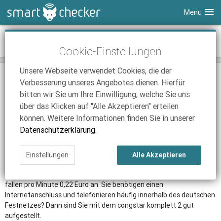
Menu
Smartphones
congstar - congstar komplett 2 flex
Cookie-Einstellungen
Tablets
Tarifvergleich
Unsere Webseite verwendet Cookies, die der
DSL
Smartphone Vergleich
Tarifvergleich
TARIF
Verbesserung unseres Angebotes dienen. Hierfür
SmartChecker TV
Anbieter
Tablet Vergleich
Tarifvergleich
bitten wir Sie um Ihre Einwilligung, welche Sie uns
über das Klicken auf "Alle Akzeptieren" erteilen
iPhone Tarifvergleich
Surfsticks
Internetanbieter
können. Weitere Informationen finden Sie in unserer
News
iPad Tarifvergleich
DSL Tarife
Datenschutzerklärung
.
Der congstar komplett 2 Tarif enthält eine Internet-Flatrate mit
Ratgeber
News
News
einer maximalen Downloadrate von 16 Mbit pro Sekunde.
Einstellungen
Alle Akzeptieren
Ratgeber
Ratgeber
Zusätzlich umfasst das Angebot eine Telefon-Flatrate in das
deutsche Festnetz. Telefonieren Sie in andere Fremdnetze, so
fallen pro Minute 0,22 Euro an. Sie benötigen einen
Internetanschluss und telefonieren häufig innerhalb des deutschen
Festnetzes? Dann sind Sie mit dem congstar komplett 2 gut
aufgestellt.