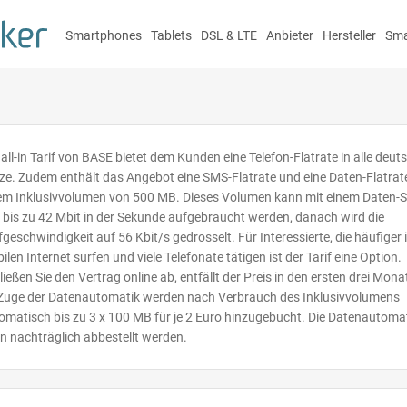
Smartphones
Tablets
DSL & LTE
Anbieter
Hersteller
Sma
all-in Tarif von
BASE
bietet dem Kunden eine Telefon-Flatrate in alle deut
ze. Zudem enthält das Angebot eine
SMS
-Flatrate und eine Daten-Flatrat
em Inklusivvolumen von 500 MB. Dieses Volumen kann mit einem Daten-
 bis zu 42 Mbit in der Sekunde aufgebraucht werden, danach wird die
fgeschwindigkeit auf 56 Kbit/s gedrosselt. Für Interessierte, die häufiger
ilen Internet surfen und viele Telefonate tätigen ist der Tarif eine Option.
ließen Sie den Vertrag online ab, entfällt der Preis in den ersten drei Mona
Zuge der Datenautomatik werden nach Verbrauch des Inklusivvolumens
omatisch bis zu 3 x 100 MB für je 2 Euro hinzugebucht. Die Datenautoma
n nachträglich abbestellt werden.