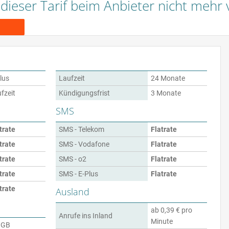
t dieser Tarif beim Anbieter nicht mehr 
lus
Laufzeit
24 Monate
fzeit
Kündigungsfrist
3 Monate
SMS
trate
SMS - Telekom
Flatrate
trate
SMS - Vodafone
Flatrate
trate
SMS - o2
Flatrate
trate
SMS - E-Plus
Flatrate
trate
Ausland
ab 0,39 € pro
Anrufe ins Inland
Minute
 GB