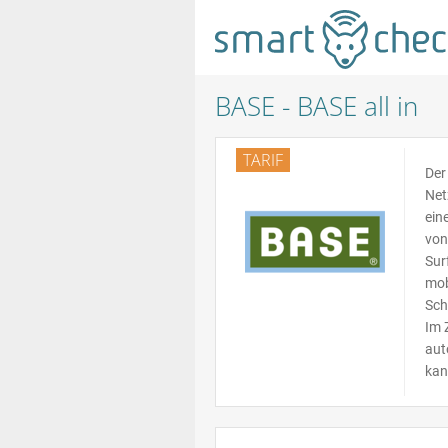
BASE - BASE all in
TARIF
Der 
Net
ein
von
Sur
mob
Sch
Im 
aut
kan