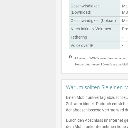
Geschwindigkeit
Max
(Download)
MBi
Geschwindigkeit (Upload)
Max
Nach Inklusiv-Volumen
Dro
Tethering
-
Voice over IP
-
Allnet- und SMS-Flatrates, Freiminuten un
Sonderrufnummern, Rückrufe aus der Mail
Warum sollten Sie einen M
Einen Mobilfunkvertag abzuschließe
Zeitraum bindet. Dadurch entstehen
der abgeschlossene Vertrag wird da
Durch den Abschluss im Internet gew
dem Mobilfunkunternehmen hohe We