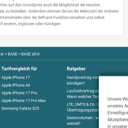
tten auf den Grundpreis auch die Möglichkeit die neusten
is zu bestellen. Außerdem können Sie bei der Mehrzahl der Anbieter
nternetseite über die Selfcare-Funktion einsehen und selbst
rif ändern, ergänzen oder kündigen.
ter
>
BASE
>
BASE all in
Tarifvergleich für
Ratgeber
Apple iPhone 17
Handyvertrag vorzeitig
kündigen?
Apple iPhone Air
Laufzeitvertrag oder Prepaid:
Apple iPhone 17 Pro
Wann welcher Tarif Sinn macht
Unsere We
Apple iPhone 17 Pro Max
LTE, UMTS & Co.: Die
unseres An
Samsung Galaxy S25
Übertragungsstandards
Einwilligu
Datenvolumen - was, wo und
Akzeptiere
wieviel?
in unsere