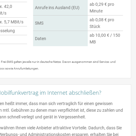
ab 0,29 € pro
. 42,0
Anrufe ins Ausland (EU)
Minute
t/s
ab 0,08 € pro
. 5,7 MBit/s
SMS
Stück
sselung
ab 10,00 € / 150
Daten
MB
d Frei-SMS gelten jeweils nur in deutsche Netze. Davon ausgenommen sind Service- und
box sowie Anrufumleitungen.
obilfunkvertrag im Internet abschließen?
n heißt immer, dass man sich vertraglich für einen gewissen
 mtl. Gebühren zu denen man verpflichtet ist, diese zu zahlen und
nn schnell verlegt und gerät in Vergessenheit.
ähren Ihnen viele Anbieter attraktive Vorteile. Dadurch, dass Sie
rbungs- und Administrationskosten ersparen, erhalten Sie bei