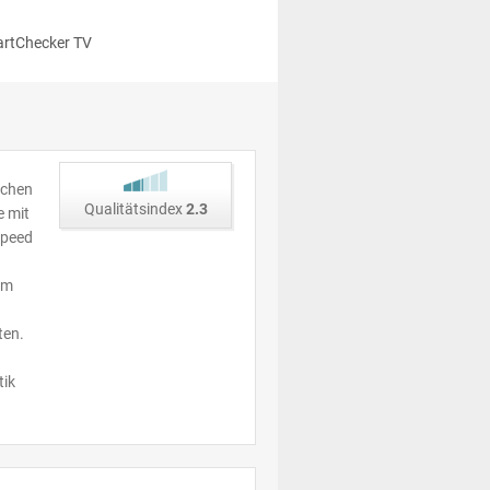
rtChecker TV
schen
Qualitätsindex
2.3
e mit
Speed
 im
ten.
tik