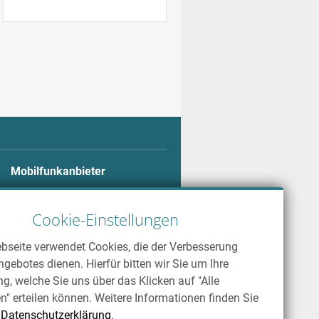
Mobilfunkanbieter
Alle Mobilfunkanbieter
Telekom
Cookie-Einstellungen
Vodafone
bseite verwendet Cookies, die der Verbesserung
o2
gebotes dienen. Hierfür bitten wir Sie um Ihre
ng, welche Sie uns über das Klicken auf "Alle
n" erteilen können. Weitere Informationen finden Sie
r
Datenschutzerklärung
.