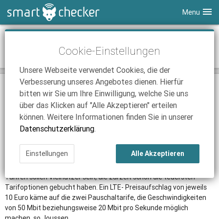
Menu
Smartphones
Vodafone: LTE- Preisaufschlag für
Cookie-Einstellungen
schnellere mobile Internetnutzung
Tablets
Tarifvergleich
Unsere Webseite verwendet Cookies, die der
DSL
Smartphone Vergleich
Tarifvergleich
Verbesserung unseres Angebotes dienen. Hierfür
14.02.2012 | 10:40
|
Nick Linger
SmartChecker TV
Anbieter
Tablet Vergleich
Tarifvergleich
bitten wir Sie um Ihre Einwilligung, welche Sie uns
Düsseldorf. (SCJ)
Mobiles Surfen im Internet mit LTE wird für
über das Klicken auf "Alle Akzeptieren" erteilen
iPhone Tarifvergleich
Surfsticks
Internetanbieter
Vodafone- Kunden teurer als das jetztige Surfen mit 3G-fähigen
können. Weitere Informationen finden Sie in unserer
Smartphones. Wie Friedrich Joussen, Chef von Vodafone
News
iPad Tarifvergleich
DSL Tarife
Datenschutzerklärung
.
Deutschland, am Wochenende ankündigte, wird Vodafone
zunächst zwei Tarife anbieten, wenn die LTE- Handys auf den
Ratgeber
News
News
Markt kommen. Geplant ist dies schon für März.
Einstellungen
Alle Akzeptieren
Ratgeber
Ratgeber
Angesprochene Zielgruppe der neuen Turbo- Handys mit LTE-
Tarifen sollen Vielnutzer sein, die zurzeit schon die teuersten
Tarifoptionen gebucht haben. Ein LTE- Preisaufschlag von jeweils
10 Euro käme auf die zwei Pauschaltarife, die Geschwindigkeiten
von 50 Mbit beziehungsweise 20 Mbit pro Sekunde möglich
machen, so Joussen.