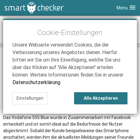
Menu
Smartphones
Vodafone bringt erstes Facebook-
Cookie-Einstellungen
Smartphone auf den Markt
Tablets
Tarifvergleich
Unsere Webseite verwendet Cookies, die der
DSL
Smartphone Vergleich
Tarifvergleich
Verbesserung unseres Angebotes dienen. Hierfür
03.08.2011 | 17:49
|
Nick Linger
SmartChecker TV
Anbieter
Tablet Vergleich
Tarifvergleich
bitten wir Sie um Ihre Einwilligung, welche Sie uns
Düsseldorf (SCM).
Vodafone Deutschland rüstet im Bereich
über das Klicken auf "Alle Akzeptieren" erteilen
iPhone Tarifvergleich
Surfsticks
Internetanbieter
"
Mobiles Internet
" nach. Mit dem "Vodafone 555 Blue" bringt der
können. Weitere Informationen finden Sie in unserer
Netzanbieter das weltweit erste Smartphone auf den Markt, das
News
iPad Tarifvergleich
DSL Tarife
Datenschutzerklärung
.
speziell für Facebook-Nutzer entwickelt wurde.
Ratgeber
News
News
Ab Ende August wird das Smartphone mit dem Prepaid-Tarif
Einstellungen
Alle Akzeptieren
Vodafone
CallYa Smartphone für unter 100 Euro in allen Vodafone-
Ratgeber
Ratgeber
Shops deutschlandweit erhältlich sein.
Das Vodafone 555 Blue wurde in Zusammenarbeit mit Facebook
entwickelt und ist somit ideal auf die Bedürfnisse der Nutzer
abgestimmt. Sobald der Kunde beispielsweise das Smartphone
anschaltet, werden ihm die aktuellsten Meldungen seiner Freunde