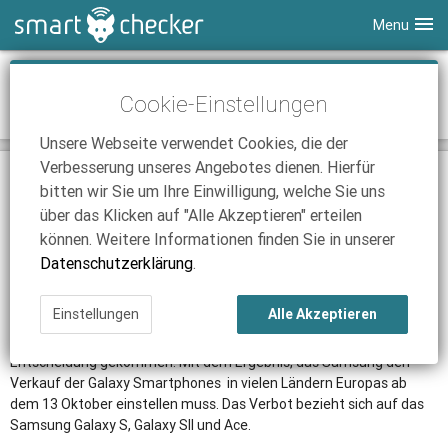
Menu
Smartphones
Verkaufsverbot für Samsung Galaxy
Cookie-Einstellungen
Smartphones in der EU
Tablets
Tarifvergleich
Unsere Webseite verwendet Cookies, die der
DSL
Smartphone Vergleich
Tarifvergleich
Verbesserung unseres Angebotes dienen. Hierfür
24.08.2011 | 17:17
|
Nick Linger
SmartChecker TV
Anbieter
Tablet Vergleich
Tarifvergleich
bitten wir Sie um Ihre Einwilligung, welche Sie uns
Düsseldorf. (SCS)
Ein niederländisches Gericht hat ein
über das Klicken auf "Alle Akzeptieren" erteilen
iPhone Tarifvergleich
Surfsticks
Internetanbieter
Verkaufsverbot für Samsungs Galaxy Smartphones
können. Weitere Informationen finden Sie in unserer
ausgesprochen.
News
iPad Tarifvergleich
DSL Tarife
Datenschutzerklärung
.
Apple
hatte eine komplette Verkaufssperre von
Samsung
-
Ratgeber
News
News
Produkten in Europa gefordert. Eine Entscheidung in dem Fall sollte
Einstellungen
Alle Akzeptieren
eigentlich am 15 September getroffen werden. Wie Foss Patents
Ratgeber
Ratgeber
und Tweakers.net jetzt berichteten, ist es vorzeitig zu einer
Entscheidung gekommen. Mit dem Ergebnis, das Samsung den
Verkauf der Galaxy Smartphones in vielen Ländern Europas ab
dem 13 Oktober einstellen muss. Das Verbot bezieht sich auf das
Samsung Galaxy S, Galaxy SII und Ace.