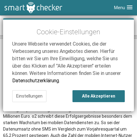
Menu
Smartphones
Smartphone-Boom lässt o2 profitieren
Cookie-Einstellungen
Tablets
Tarifvergleich
Unsere Webseite verwendet Cookies, die der
DSL
Smartphone Vergleich
Tarifvergleich
02.08.2011 | 09:34
|
Nick Linger
Verbesserung unseres Angebotes dienen. Hierfür
Düsseldorf (SCM).
Aufgrund der stetig wachsenden Nachfrage
SmartChecker TV
Anbieter
Tablet Vergleich
Tarifvergleich
bitten wir Sie um Ihre Einwilligung, welche Sie uns
nach Smartphones, kann der Netzbetreiber
o2
auch im zweiten
über das Klicken auf "Alle Akzeptieren" erteilen
iPhone Tarifvergleich
Surfsticks
Internetanbieter
Quartal einen deutlichen Kundenzuwachs verzeichnen.
können. Weitere Informationen finden Sie in unserer
Wie die Telefónica Germany am Donnerstag mitteilte, konnte das
News
iPad Tarifvergleich
DSL Tarife
Datenschutzerklärung
.
Unternehmen seine Kundenzahl im Bereich Mobilfunk und
Ratgeber
News
News
Breitband-Internet um 9 Prozent auf 20,4 Millionen anheben. Der
Einstellungen
Alle Akzeptieren
Umsatz des Netzbetreibers wuchs im zweiten Quartal im Vergleich
Ratgeber
Ratgeber
mit dem zum Vorjahr um 1,3 Prozent auf 1,2 Milliarden Euro. Das
bereinigte operative Ergebnis stieg somit um 2,1 Prozent auf 297,4
Millionen Euro. o2 schreibt diese Erfolgsergebnisse besonders dem
starken Wachstum bei mobilen Datendiensten zu. So sei der
Datenumsatz ohne SMS im Vergleich zum Vorjahresquartal um
65,2 Prozent gestiegen. Auch die Zahl der mobilen Internet-Nutzer