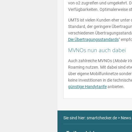
von o2 zugreifen und umgekehrt. Di
Verfügbarkeiten. Optimalerweise st
UMTS ist vielen Kunden eher unte
Standard, der geringere Übertragun
verschiedenen Übertragungsstandar
Die Übertragungsstandards
" empfo
MVNOs nun auch dabei
Auch zahlreiche MVNOs (
Mobile Vi
Roaming nutzen. Mit dabei sind et
über eigene Mobilfunknetze sondern
keine Investitionen in die technisc
günstige Handytarife
anbieten.
Sie sind hier:
smartchecker.de
>
News