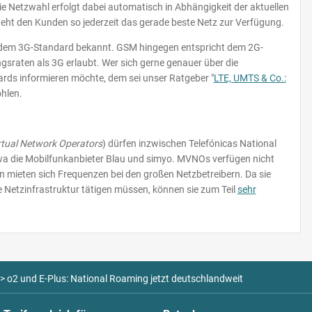
e Netzwahl erfolgt dabei automatisch in Abhängigkeit der aktuellen
eht den Kunden so jederzeit das gerade beste Netz zur Verfügung.
r dem 3G-Standard bekannt. GSM hingegen entspricht dem 2G-
gsraten als 3G erlaubt. Wer sich gerne genauer über die
ds informieren möchte, dem sei unser Ratgeber "
LTE, UMTS & Co.:
hlen.
rtual Network Operators
) dürfen inzwischen Telefónicas National
wa die Mobilfunkanbieter Blau und simyo. MVNOs verfügen nicht
 mieten sich Frequenzen bei den großen Netzbetreibern. Da sie
he Netzinfrastruktur tätigen müssen, können sie zum Teil
sehr
>
o2 und E-Plus: National Roaming jetzt deutschlandweit