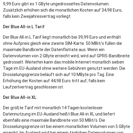
9,99 Euro gibt es 1 GByte ungedrosseltes Datenvolumen.
Zusätzlich erhöhen sich die monatlichen Kosten auf 34,98 Euro,
falls kein Zweijahresvertrag vorliegt.
Der Blue All-in L Tarif
Der Blue All-in L Tarif liegt monatlich bei 39,99 Euro und enthält
ohne Aufpreis gleich eine zweite
SIM
-Karte. 50 MBit/s füllen die
maximale Bandbreite der Datenflatrate aus. Wenn ein
Datenvolumen von 2 GByte erreicht wird, wird auf
GPRS
-Bandbreite
gedrosselt. Weiterhin kann das mobile Internet monatlich sieben
Tage im EU-Ausland ohne weitere Gebühren genutzt werden. Die
Drosselungsgrenze beläuft sich auf 10 MByte pro Tag. Eine
Erhöhung der Kosten auf 44,98 Euro tritt auf, falls kein
Laufzeitvertrag geschlossen ist.
Der Blue All-in XL
Der größte Tarif mit monatlich 14 Tagen kostenloser
Datennutzung im EU-Ausland heißt Blue All-in XL und liefert
ebenfalls eine maximale Bandbreite von 50 MBit/s. Die
Drosselungsgrenze ist bei einem monatlichen Volumen von 5 GByte
erreicht. Im Ausland wird bei einem täglichen Datenvolumen von