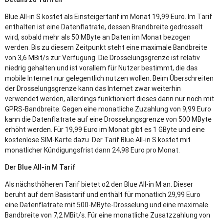
Blue All-in S kostet als Einsteigertarif im Monat 19,99 Euro. Im Tarif
enthalten ist eine Datenflatrate, dessen Brandbreite gedrosselt
wird, sobald mehr als 50 MByte an Daten im Monat bezogen
werden. Bis zu diesem Zeitpunkt steht eine maximale Bandbreite
von 3,6 MBit/s zur Verfügung. Die Drosselungsgrenze ist relativ
niedrig gehalten und ist vorallem für Nutzer bestimmt, die das
mobile Internet nur gelegentlich nutzen wollen. Beim Überschreiten
der Drosselungsgrenze kann das Internet zwar weiterhin
verwendet werden, allerdings funktioniert dieses dann nur noch mit
GPRS
-Bandbreite. Gegen eine monatliche Zuzahlung von 9,99 Euro
kann die Datenflatrate auf eine Drosselungsgrenze von 500 MByte
erhöht werden. Für 19,99 Euro im Monat gibt es 1 GByte und eine
kostenlose
SIM
-Karte dazu. Der Tarif Blue All-in S kostet mit
monatlicher Kündigungsfrist dann 24,98 Euro pro Monat.
Der Blue All-in M Tarif
Als nächsthöheren Tarif bietet o2 den Blue All-in M an. Dieser
beruht auf dem Basistarif und enthält für monatlich 29,99 Euro
eine Datenflatrate mit 500-MByte-Drosselung und eine maximale
Bandbreite von 7,2 MBit/s. Für eine monatliche Zusatzzahlung von