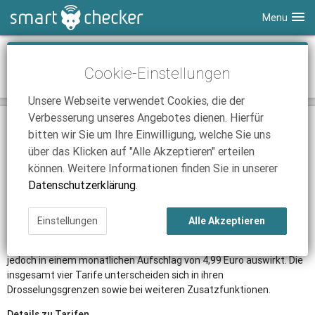
Menu
Smartphones
o2 Blue-Tarife: Telefon-, SMS- und
Cookie-Einstellungen
Datenflatrate für 20 Euro
Tablets
Tarifvergleich
Unsere Webseite verwendet Cookies, die der
DSL
Smartphone Vergleich
Tarifvergleich
Verbesserung unseres Angebotes dienen. Hierfür
27.02.2013 | 11:38
|
Kopenhagen
|
Marisa Alberts
SmartChecker TV
Anbieter
Tablet Vergleich
Tarifvergleich
bitten wir Sie um Ihre Einwilligung, welche Sie uns
Ab 1. März 2013 bietet o2 neue Blue-Tarife an, die alle über
über das Klicken auf "Alle Akzeptieren" erteilen
eine deutschlandweite Telefon- und
SMS
-Flatrate verfügen.
iPhone Tarifvergleich
Surfsticks
Internetanbieter
können. Weitere Informationen finden Sie in unserer
Für bereits 20 Euro im Monat bietet der Mobilfunk-Anbieter nun
News
iPad Tarifvergleich
DSL Tarife
Datenschutzerklärung
.
eine Telefon-Flatrate in alle deutschen Netze, eine
SMS
-Flatrate
Ratgeber
News
News
und eine Datenflatrate an.
Einstellungen
Alle Akzeptieren
Ratgeber
Ratgeber
Zu allen Tarifen gehört zudem eine lokale Festnetznummer.
Wahlweise gibt es alle
Tarife
auch ohne Vertragslaufzeit, was sich
jedoch in einem monatlichen Aufschlag von 4,99 Euro auswirkt. Die
insgesamt vier Tarife unterscheiden sich in ihren
Drosselungsgrenzen sowie bei weiteren Zusatzfunktionen.
Details zu Tarifen