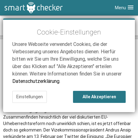
Menu
Smartphones
Einigung im EU-Urheberrecht
Cookie-Einstellungen
Tablets
Tarifvergleich
Unsere Webseite verwendet Cookies, die der
DSL
Smartphone Vergleich
Tarifvergleich
15.02.2019 | 10:10
|
Düsseldorf
|
Janis Kleinwächter
Verbesserung unseres Angebotes dienen. Hierfür
Upload-Filter werden fester Bestandteil
SmartChecker TV
Anbieter
Tablet Vergleich
Tarifvergleich
bitten wir Sie um Ihre Einwilligung, welche Sie uns
Nach stockenden Verhandlungen ist es jetzt anscheinend
über das Klicken auf "Alle Akzeptieren" erteilen
iPhone Tarifvergleich
Surfsticks
Internetanbieter
schnell gegangen: Die EU-Parteien haben einen neuen Entwurf
können. Weitere Informationen finden Sie in unserer
für ein kommendes Urheberrecht vorgelegt. Dabei sind die
News
iPad Tarifvergleich
DSL Tarife
Datenschutzerklärung
.
sogenannten Upload-Filter fester Bestandteil, außerdem sollen
Ratgeber
News
News
Google, Facebook und Co. zur Kasse gebeten werden.
Einstellungen
Alle Akzeptieren
Am Ende ein schneller Beschluss?
Ratgeber
Ratgeber
Zum Schluss ging es ganz schnell – während Ende Januar ein
Zusammenfinden hinsichtlich der viel diskutierten EU-
Urheberrechtsreform noch unwirklich schien, ist es jetzt offenbar
doch so gekommen. Der Vizekommissionspräsident Andrus Ansip
verkündete am 13. Februar per Twitter die Einigung: „Die Europäer