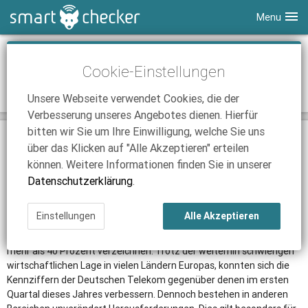
Menu
Smartphones
Deutsche Telekom Q2: Weiterhin starkes
Cookie-Einstellungen
Inlandsgeschäft und Verbesserung auf
Tablets
Tarifvergleich
europäischen Märkten
Unsere Webseite verwendet Cookies, die der
DSL
Smartphone Vergleich
Tarifvergleich
Verbesserung unseres Angebotes dienen. Hierfür
SmartChecker TV
Anbieter
Tablet Vergleich
Tarifvergleich
bitten wir Sie um Ihre Einwilligung, welche Sie uns
04.08.2011 | 16:28
|
Nick Linger
über das Klicken auf "Alle Akzeptieren" erteilen
iPhone Tarifvergleich
Surfsticks
Internetanbieter
Düsseldorf (SCM).
Die Deutsche Telekom konnte im bisherigen
können. Weitere Informationen finden Sie in unserer
Jahresverlauf einen verbesserten Umsatztrend im
News
iPad Tarifvergleich
DSL Tarife
Datenschutzerklärung
.
fortzuführenden Geschäft aufweisen.
Ratgeber
News
News
Im zweiten Quartal 2011 stieg der bereinigte Konzernüberschuss
Einstellungen
Alle Akzeptieren
um 17 Prozent auf 951 Millionen Euro. So konnte auch innerhalb
Ratgeber
Ratgeber
Deutschlands die bereinigte EBITDA-Marge eine Steigerung von
mehr als 40 Prozent verzeichnen. Trotz der weiterhin schwierigen
wirtschaftlichen Lage in vielen Ländern Europas, konnten sich die
Kennziffern der Deutschen Telekom gegenüber denen im ersten
Quartal dieses Jahres verbessern. Dennoch bestehen in anderen