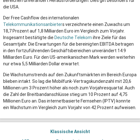
Bereichen unverändert Herausforderungen. Dies gilt besonders für
die USA.
Der Free Cashflow des internationalen
Telekommunikationsanbieter
s verzeichnete einen Zuwachs um
18,7 Prozent auf 1,8 Milliarden Euro im Vergleich zum Vorjahr.
Insgesamt bestätigte die
Deutsche Telekom
ihre Ziele für das
Gesamtjahr. Die Erwartungen für die bereinigten EBITDA betragen
in den fortzuführenden Geschäftsbereichen unverändert 14.9
Milliarden Euro. Für den US-amerikanischen Mark werden weiterhin
nur etwa 5,5 Milliarden Dollar erwartet.
Die Wachstumstrends auf den Zukunftsmärkten im Bereich Europa
blieben intakt. So lag die Mobilfunk-Vertragskundenzahl mit 20,6
Millionen um 3 Prozent höher als noch zum Vorjahresquartal. Auch
die Zahl der Breitbandanschlüsse stieg um 10 Prozent auf 4,75
Millionen Euro an. Das internetbasierte Fernsehen (IPTV) konnte
ein Wachstum im Vergleich zum Vorjahr von 42 Prozent aufweisen.
Klassische Ansicht