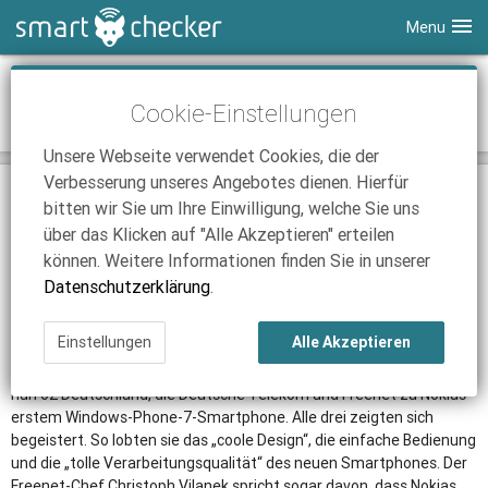
Menu
Smartphones
Deutsche Mobilfunkanbieter loben Nokias
Cookie-Einstellungen
erstes Windows-Phone-7-Smartphone
Tablets
Tarifvergleich
Unsere Webseite verwendet Cookies, die der
DSL
Smartphone Vergleich
Tarifvergleich
Verbesserung unseres Angebotes dienen. Hierfür
24.10.2011 | 14:18
|
Nick Linger
SmartChecker TV
Anbieter
Tablet Vergleich
Tarifvergleich
bitten wir Sie um Ihre Einwilligung, welche Sie uns
Düsseldorf. (SCS)
Noch bevor es offiziell vorgestellt wurde,
über das Klicken auf "Alle Akzeptieren" erteilen
iPhone Tarifvergleich
Surfsticks
Internetanbieter
sprechen drei deutsche Mobilfunkanbieter Lob für Nokias
können. Weitere Informationen finden Sie in unserer
erstem Windows-Phone-7-Smartphone aus.
News
iPad Tarifvergleich
DSL Tarife
Datenschutzerklärung
.
Nokia
stellt sein erstes Smartphone auf Basis von Windows Phone
Ratgeber
News
News
7, am 26.Oktober 2011 auf der Nokia World in London vor. Die
Einstellungen
Alle Akzeptieren
Anbieter erwarten, dass der finnische Handyhersteller damit seine
Ratgeber
Ratgeber
Krise überwindet. Gegenüber der Wirtschaftswoche äußerten sich
nun o2 Deutschland, die Deutsche Telekom und Freenet zu Nokias
erstem Windows-Phone-7-Smartphone. Alle drei zeigten sich
begeistert. So lobten sie das „coole Design“, die einfache Bedienung
und die „tolle Verarbeitungsqualität“ des neuen Smartphones. Der
Freenet-Chef Christoph Vilanek spricht sogar davon, dass Nokias