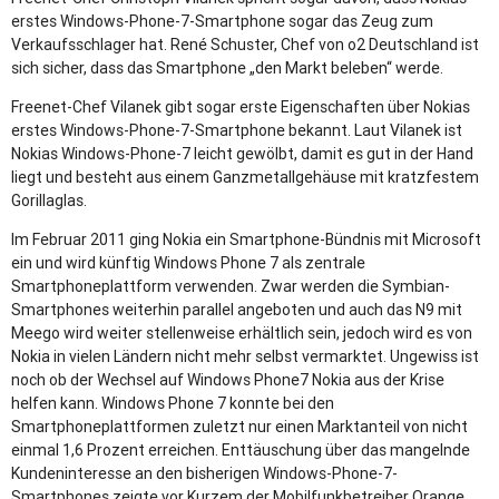
erstes Windows-Phone-7-Smartphone sogar das Zeug zum
Verkaufsschlager hat. René Schuster, Chef von o2 Deutschland ist
sich sicher, dass das Smartphone „den Markt beleben“ werde.
Freenet-Chef Vilanek gibt sogar erste Eigenschaften über Nokias
erstes Windows-Phone-7-Smartphone bekannt. Laut Vilanek ist
Nokias Windows-Phone-7 leicht gewölbt, damit es gut in der Hand
liegt und besteht aus einem Ganzmetallgehäuse mit kratzfestem
Gorillaglas.
Im Februar 2011 ging Nokia ein Smartphone-Bündnis mit Microsoft
ein und wird künftig Windows Phone 7 als zentrale
Smartphoneplattform verwenden. Zwar werden die Symbian-
Smartphones weiterhin parallel angeboten und auch das N9 mit
Meego wird weiter stellenweise erhältlich sein, jedoch wird es von
Nokia in vielen Ländern nicht mehr selbst vermarktet. Ungewiss ist
noch ob der Wechsel auf Windows Phone7 Nokia aus der Krise
helfen kann. Windows Phone 7 konnte bei den
Smartphoneplattformen zuletzt nur einen Marktanteil von nicht
einmal 1,6 Prozent erreichen. Enttäuschung über das mangelnde
Kundeninteresse an den bisherigen Windows-Phone-7-
Smartphones zeigte vor Kurzem der Mobilfunkbetreiber Orange.