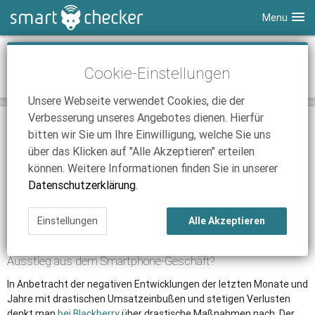
Menu
Smartphones
Baut Blackberry bald keine Smartphones
Cookie-Einstellungen
mehr?
Tablets
Tarifvergleich
Unsere Webseite verwendet Cookies, die der
DSL
Smartphone Vergleich
Tarifvergleich
Verbesserung unseres Angebotes dienen. Hierfür
09.10.2015 | 16:54
|
Düsseldorf
|
Christian Bottermann
SmartChecker TV
Anbieter
Tablet Vergleich
Tarifvergleich
bitten wir Sie um Ihre Einwilligung, welche Sie uns
Der kanadische Smartphone-Hersteller denkt
über das Klicken auf "Alle Akzeptieren" erteilen
wohl über einen Ausstieg nach
iPhone Tarifvergleich
Surfsticks
Internetanbieter
können. Weitere Informationen finden Sie in unserer
Die besten Zeiten des Unternehmens sind seit einigen Jahren
News
iPad Tarifvergleich
DSL Tarife
Datenschutzerklärung
.
vorbei. Die Maßnahmen zur Bekämpfung der Absatzkrise im
Ratgeber
News
News
Smartphone-Bereich haben ihre Wirkung bisher verfehlt. Nun
Einstellungen
Alle Akzeptieren
denkt man bei Blackberry offensichtlich über einen drastischen
Ratgeber
Ratgeber
Schritt nach.
Ausstieg aus dem Smartphone-Geschäft?
In Anbetracht der negativen Entwicklungen der letzten Monate und
Jahre mit drastischen Umsatzeinbußen und stetigen Verlusten
denkt man
bei Blackberry
über drastische Maßnahmen nach. Der