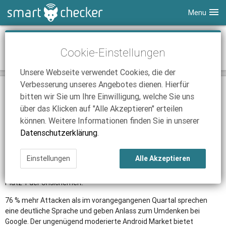
Menu
Smartphones
Android laut McAfee meist angegriffenes
Cookie-Einstellungen
mobiles Betriebssystem
Tablets
Tarifvergleich
Unsere Webseite verwendet Cookies, die der
DSL
Smartphone Vergleich
Tarifvergleich
Verbesserung unseres Angebotes dienen. Hierfür
23.08.2011 | 15:43
|
Nick Linger
SmartChecker TV
Anbieter
Tablet Vergleich
Tarifvergleich
bitten wir Sie um Ihre Einwilligung, welche Sie uns
Düsseldorf. (SCN)
Malware Coder legen Fokus auf Android
über das Klicken auf "Alle Akzeptieren" erteilen
iPhone Tarifvergleich
Surfsticks
Internetanbieter
Smartphones.
können. Weitere Informationen finden Sie in unserer
News
iPad Tarifvergleich
DSL Tarife
Das auf Datensicherheit spezialisierte Unternehmen McAfee
Datenschutzerklärung
.
veröffentlichte nun eine Statistik, die belegt, dass die meisten
Ratgeber
News
News
Angriffe auf
Smartphone Betriebssysteme
im zweiten Quartal
Einstellungen
Alle Akzeptieren
2011 auf Googles Android stattgefunden haben. Somit löst Android
Ratgeber
Ratgeber
das Nokia Betriebssystem Symbian erstmals ab und sichert sich
Platz 1 der Unsicherheit.
76 % mehr Attacken als im vorangegangenen Quartal sprechen
eine deutliche Sprache und geben Anlass zum Umdenken bei
Google. Der ungenügend moderierte Android Market bietet