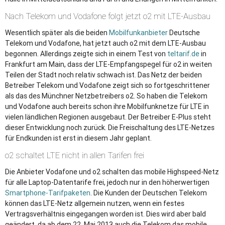
Nach Telekom und Vodafone folgt jetzt o2 mit
LTE
-Ausbau
Wesentlich später als die beiden
Mobilfunkanbieter
Deutsche
Telekom und Vodafone, hat jetzt auch o2 mit dem
LTE
-Ausbau
begonnen. Allerdings zeigte sich in einem Test von
teltarif.de
in
Frankfurt am Main, dass der
LTE
-Empfangspegel für o2 in weiten
Teilen der Stadt noch relativ schwach ist. Das Netz der beiden
Betreiber Telekom und Vodafone zeigt sich so fortgeschrittener
als das des Münchner Netzbetreibers o2. So haben die Telekom
und Vodafone auch bereits schon ihre Mobilfunknetze für
LTE
in
vielen ländlichen Regionen ausgebaut. Der Betreiber E-Plus steht
dieser Entwicklung noch zurück. Die Freischaltung des
LTE
-Netzes
für Endkunden ist erst in diesem Jahr geplant.
o2 schaltet
LTE
nicht in allen Tarifen frei
Die Anbieter Vodafone und o2 schalten das mobile Highspeed-Netz
für alle Laptop-Datentarife frei, jedoch nur in den höherwertigen
Smartphone-Tarifpaketen
. Die Kunden der Deutschen Telekom
können das
LTE
-Netz allgemein nutzen, wenn ein festes
Vertragsverhältnis eingegangen worden ist. Dies wird aber bald
geändert, da ab dem 22. Mai 2013 auch die Telekom das mobile