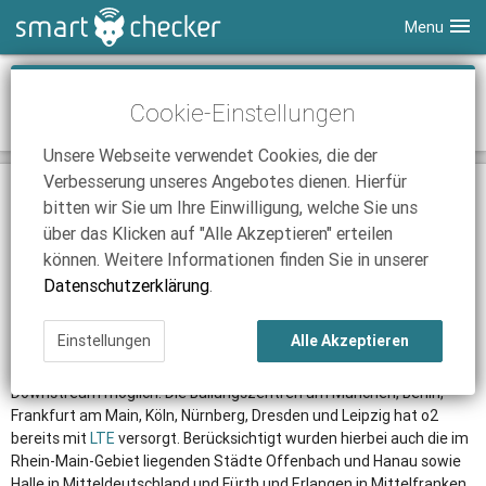
Menu
Smartphones
Ab Freitag versorgt o2 den Großraum
Cookie-Einstellungen
Düsseldorf mit LTE
Tablets
Tarifvergleich
Unsere Webseite verwendet Cookies, die der
DSL
Smartphone Vergleich
Tarifvergleich
Verbesserung unseres Angebotes dienen. Hierfür
25.04.2013 | 16:14
|
Düsseldorf
|
Nick Linger
SmartChecker TV
Anbieter
Tablet Vergleich
Tarifvergleich
bitten wir Sie um Ihre Einwilligung, welche Sie uns
Ab dem 26. April 2013 will der Netzbetreiber o2
über das Klicken auf "Alle Akzeptieren" erteilen
iPhone Tarifvergleich
Surfsticks
Internetanbieter
mit seinem
LTE
-Netz in einer weiteren deutschen
können. Weitere Informationen finden Sie in unserer
Großstadt an den Start gehen
News
iPad Tarifvergleich
DSL Tarife
Datenschutzerklärung
.
Wie auch in den anderen mit
LTE
versorgten Regionen, setzt
o2 für die Versorgung in Düsseldorf auf den Frequenzbereich
Ratgeber
News
News
um 800 MHz.
Einstellungen
Alle Akzeptieren
Ratgeber
Ratgeber
Hierbei sind Datenübertragungsraten von bis zu 50 MBit/s im
Downstream möglich. Die Ballungszentren um München, Berlin,
Frankfurt am Main, Köln, Nürnberg, Dresden und Leipzig hat o2
bereits mit
LTE
versorgt. Berücksichtigt wurden hierbei auch die im
Rhein-Main-Gebiet liegenden Städte Offenbach und Hanau sowie
Halle in Mitteldeutschland und Fürth und Erlangen in Mittelfranken.