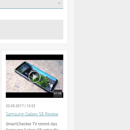
07:36
22.05.2017 | 13:22
Samsung Galaxy S8 Review
SmartChecker TV nimmt das
Samsung Galaxy S8 unter die