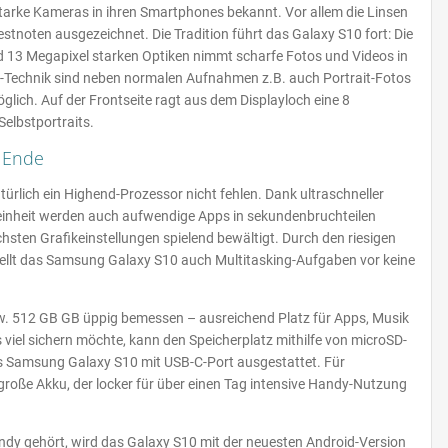
tarke Kameras in ihren Smartphones bekannt. Vor allem die Linsen
stnoten ausgezeichnet. Die Tradition führt das Galaxy S10 fort: Die
nd 13 Megapixel starken Optiken nimmt scharfe Fotos und Videos in
ple-Technik sind neben normalen Aufnahmen z.B. auch Portrait-Fotos
lich. Auf der Frontseite ragt aus dem Displayloch eine 8
Selbstportraits.
 Ende
türlich ein Highend-Prozessor nicht fehlen. Dank ultraschneller
inheit werden auch aufwendige Apps in sekundenbruchteilen
chsten Grafikeinstellungen spielend bewältigt. Durch den riesigen
tellt das Samsung Galaxy S10 auch Multitasking-Aufgaben vor keine
bzw. 512 GB GB üppig bemessen – ausreichend Platz für Apps, Musik
viel sichern möchte, kann den Speicherplatz mithilfe von microSD-
as Samsung Galaxy S10 mit USB-C-Port ausgestattet. Für
roße Akku, der locker für über einen Tag intensive Handy-Nutzung
Handy gehört, wird das Galaxy S10 mit der neuesten Android-Version