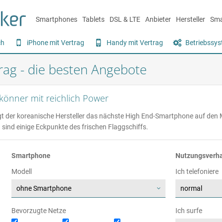
Smartphones
Tablets
DSL & LTE
Anbieter
Hersteller
Sma
ch
iPhone mit Vertrag
Handy mit Vertrag
Betriebssy
rag - die besten Angebote
könner mit reichlich Power
der koreanische Hersteller das nächste High End-Smartphone auf den Mar
ind einige Eckpunkte des frischen Flaggschiffs.
Smartphone
Nutzungsverha
Modell
Ich telefoniere
Bevorzugte Netze
Ich surfe