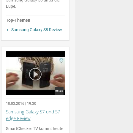
Lupe.
Top-Themen
Samsung Galaxy S8 Review
06:24
10.03.2016 | 19:30
Samsung Galaxy S7 und S7
edge Review
SmartChecker TV kommt heute