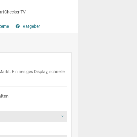
rtChecker TV
steme
Ratgeber
kt. Ein riesiges Display, schnelle
lten