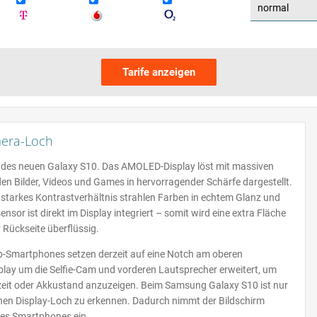
Tarife anzeigen
mera-Loch
rm des neuen Galaxy S10. Das AMOLED-Display löst mit massiven
n Bilder, Videos und Games in hervorragender Schärfe dargestellt.
starkes Kontrastverhältnis strahlen Farben in echtem Glanz und
sor ist direkt im Display integriert – somit wird eine extra Fläche
 Rückseite überflüssig.
p-Smartphones setzen derzeit auf eine Notch am oberen
play um die Selfie-Cam und vorderen Lautsprecher erweitert, um
zeit oder Akkustand anzuzeigen. Beim Samsung Galaxy S10 ist nur
inen Display-Loch zu erkennen. Dadurch nimmt der Bildschirm
des Smartphones ein.