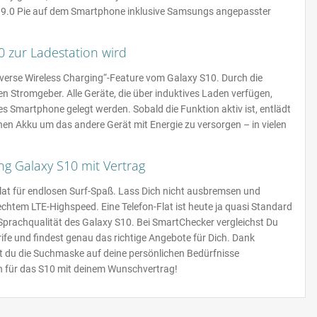
id 9.0 Pie auf dem Smartphone inklusive Samsungs angepasster
 zur Ladestation wird
everse Wireless Charging“-Feature vom Galaxy S10. Durch die
 Stromgeber. Alle Geräte, die über induktives Laden verfügen,
es Smartphone gelegt werden. Sobald die Funktion aktiv ist, entlädt
en Akku um das andere Gerät mit Energie zu versorgen – in vielen
ng Galaxy S10 mit Vertrag
Flat für endlosen Surf-Spaß. Lass Dich nicht ausbremsen und
 echtem LTE-Highspeed. Eine Telefon-Flat ist heute ja quasi Standard
e Sprachqualität des Galaxy S10. Bei SmartChecker vergleichst Du
ife und findest genau das richtige Angebote für Dich. Dank
 du die Suchmaske auf deine persönlichen Bedürfnisse
ch für das S10 mit deinem Wunschvertrag!