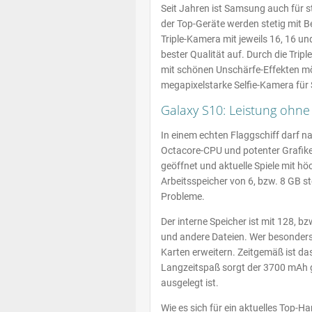
Seit Jahren ist Samsung auch für s
der Top-Geräte werden stetig mit Be
Triple-Kamera mit jeweils 16, 16 u
bester Qualität auf. Durch die Tri
mit schönen Unschärfe-Effekten mög
megapixelstarke Selfie-Kamera für 
Galaxy S10: Leistung ohne
In einem echten Flaggschiff darf na
Octacore-CPU und potenter Grafike
geöffnet und aktuelle Spiele mit hö
Arbeitsspeicher von 6, bzw. 8 GB s
Probleme.
Der interne Speicher ist mit 128, 
und andere Dateien. Wer besonders 
Karten erweitern. Zeitgemäß ist d
Langzeitspaß sorgt der 3700 mAh g
ausgelegt ist.
Wie es sich für ein aktuelles Top-